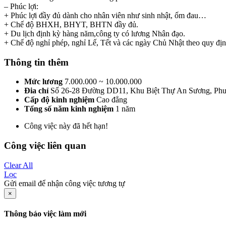
– Phúc lợi:
+ Phúc lợi đầy đủ dành cho nhân viên như sinh nhật, ốm đau…
+ Chế độ BHXH, BHYT, BHTN đầy đủ.
+ Du lịch định kỳ hàng năm,công ty có lương Nhân đạo.
+ Chế độ nghỉ phép, nghỉ Lế, Tết và các ngày Chủ Nhật theo quy đị
Thông tin thêm
Mức lương
7.000.000 ~ 10.000.000
Đia chỉ
Số 26-28 Đường DD11, Khu Biệt Thự An Sương, Ph
Cấp độ kinh nghiệm
Cao đẳng
Tổng số năm kinh nghiệm
1 năm
Công việc này đã hết hạn!
Công việc liên quan
Clear All
Lọc
Gửi email để nhận công việc tương tự
×
Thông báo việc làm mới