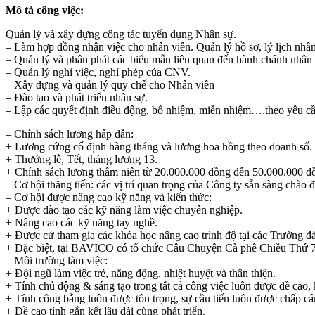
Mô tả công việc:
Quản lý và xây dựng công tác tuyển dụng Nhân sự.
– Làm hợp đồng nhận việc cho nhân viên. Quản lý hồ sơ, lý lịch nhân
– Quản lý và phân phát các biểu mẫu liên quan đến hành chánh nhân 
– Quản lý nghỉ việc, nghỉ phép của CNV.
– Xây dựng và quản lý quy chế cho Nhân viên
– Đào tạo và phát triển nhân sự.
– Lập các quyết định điều động, bổ nhiệm, miễn nhiệm….theo yêu 
– Chính sách lương hấp dẫn:
+ Lương cứng cố định hàng tháng và lương hoa hồng theo doanh số.
+ Thưởng lễ, Tết, tháng lương 13.
+ Chính sách lương thâm niên từ 20.000.000 đồng đến 50.000.000 đồ
– Cơ hội thăng tiến: các vị trí quan trọng của Công ty sẵn sàng chà
– Cơ hội được nâng cao kỹ năng và kiến thức:
+ Được đào tạo các kỹ năng làm việc chuyên nghiệp.
+ Nâng cao các kỹ năng tay nghề.
+ Được cử tham gia các khóa học nâng cao trình độ tại các Trường đà
+ Đặc biệt, tại BAVICO có tổ chức Câu Chuyện Cà phê Chiều Thứ 7 tại
– Môi trường làm việc:
+ Đội ngũ làm việc trẻ, năng động, nhiệt huyệt và thân thiện.
+ Tính chủ động & sáng tạo trong tất cả công việc luôn được đề cao,
+ Tính công bằng luôn được tôn trọng, sự cầu tiến luôn được chấp cá
+ Đề cao tính gắn kết lâu dài cùng phát triển.