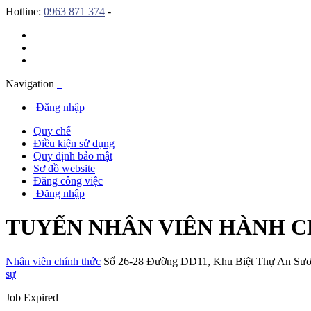
Hotline:
0963 871 374
-
Navigation
Đăng nhập
Quy chế
Điều kiện sử dụng
Quy định bảo mật
Sơ đồ website
Đăng công việc
Đăng nhập
TUYỂN NHÂN VIÊN HÀNH 
Nhân viên chính thức
Số 26-28 Đường DD11
,
Khu Biệt Thự An Sư
sự
Job Expired