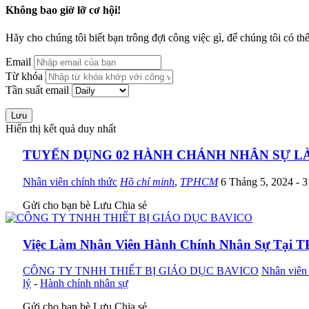
Không bao giờ lỡ cơ hội!
Hãy cho chúng tôi biết bạn trông đợi công việc gì, để chúng tôi có th
Email
Từ khóa
Tần suất email
Lưu
Hiển thị kết quả duy nhất
TUYỂN DỤNG 02 HÀNH CHÁNH NHÂN SỰ LÀ
Nhân viên chính thức
Hồ chí minh
,
TPHCM
6 Tháng 5, 2024
- 
Gửi cho bạn bè
Lưu
Chia sẻ
Việc Làm Nhân Viên Hành Chính Nhân Sự Tại 
CÔNG TY TNHH THIẾT BỊ GIÁO DỤC BAVICO
Nhân viên 
lý
-
Hành chính nhân sự
Gửi cho bạn bè
Lưu
Chia sẻ