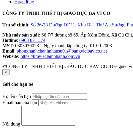
Hoạt động
CÔNG TY TNHH THIẾT BỊ GIÁO DỤC BA VI CO
Trụ sở chính
:
Số 26-28 Đường DD11, Khu Biệt Thự An Sương, Ph
Nhà máy sản xuất
: Số 7/7 đường số 65, Ấp Xóm Đồng, Xã Củ Chi
Hotline
:
0963 871 374
MST
: 0303030028 – Ngày thành lập công ty: 01-09-2003
Email
:
phonghanhchanhnhansu01@bangvietbavico.net
Website
:
https://timvieclamnhanh.com.vn
©CÔNG TY TNHH THIẾT BỊ GIÁO DỤC BAVICO. Designed w
×
Gửi cho bạn bè
Họ tên của bạn
Email bạn của bạn
Nội dung