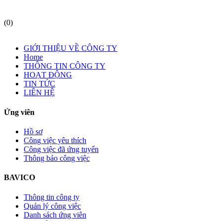
(0)
GIỚI THIỆU VỀ CÔNG TY
Home
THÔNG TIN CÔNG TY
HOẠT ĐỘNG
TIN TỨC
LIÊN HỆ
Ứng viên
Hồ sơ
Công việc yêu thích
Công việc đã ứng tuyển
Thông báo công việc
BAVICO
Thông tin công ty
Quản lý công việc
Danh sách ứng viên