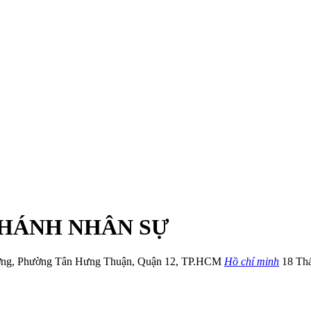
CHÁNH NHÂN SỰ
ơng
,
Phường Tân Hưng Thuận
,
Quận 12
,
TP.HCM
Hồ chí minh
18 Th