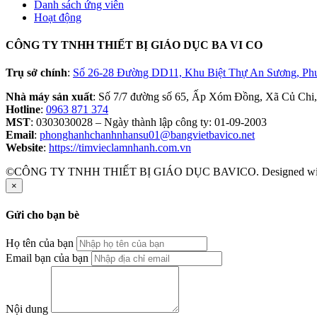
Danh sách ứng viên
Hoạt động
CÔNG TY TNHH THIẾT BỊ GIÁO DỤC BA VI CO
Trụ sở chính
:
Số 26-28 Đường DD11, Khu Biệt Thự An Sương, Ph
Nhà máy sản xuất
: Số 7/7 đường số 65, Ấp Xóm Đồng, Xã Củ Chi
Hotline
:
0963 871 374
MST
: 0303030028 – Ngày thành lập công ty: 01-09-2003
Email
:
phonghanhchanhnhansu01@bangvietbavico.net
Website
:
https://timvieclamnhanh.com.vn
©CÔNG TY TNHH THIẾT BỊ GIÁO DỤC BAVICO. Designed w
×
Gửi cho bạn bè
Họ tên của bạn
Email bạn của bạn
Nội dung