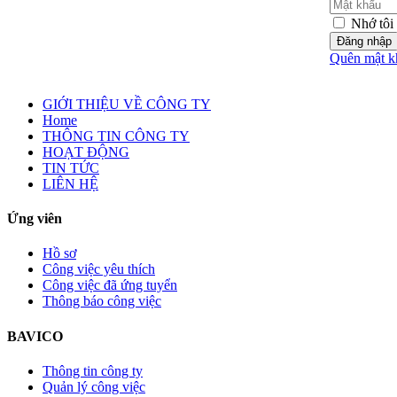
Nhớ tôi
Đăng nhập
Quên mật k
GIỚI THIỆU VỀ CÔNG TY
Home
THÔNG TIN CÔNG TY
HOẠT ĐỘNG
TIN TỨC
LIÊN HỆ
Ứng viên
Hồ sơ
Công việc yêu thích
Công việc đã ứng tuyển
Thông báo công việc
BAVICO
Thông tin công ty
Quản lý công việc