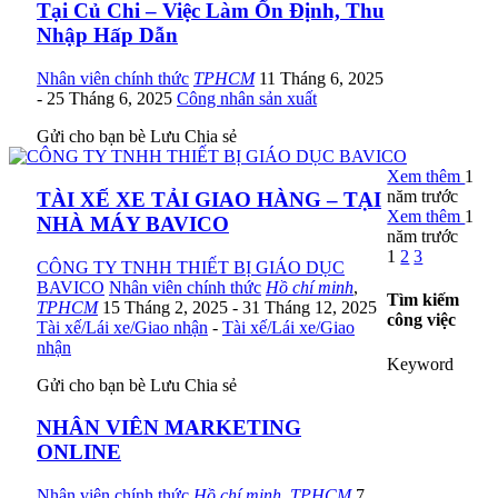
Tại Củ Chi – Việc Làm Ổn Định, Thu
Nhập Hấp Dẫn
Nhân viên chính thức
TPHCM
11 Tháng 6, 2025
- 25 Tháng 6, 2025
Công nhân sản xuất
Gửi cho bạn bè
Lưu
Chia sẻ
Xem thêm
1
năm trước
TÀI XẾ XE TẢI GIAO HÀNG – TẠI
Xem thêm
1
NHÀ MÁY BAVICO
năm trước
1
2
3
CÔNG TY TNHH THIẾT BỊ GIÁO DỤC
BAVICO
Nhân viên chính thức
Hồ chí minh
,
Tìm kiếm
TPHCM
15 Tháng 2, 2025
- 31 Tháng 12, 2025
công việc
Tài xế/Lái xe/Giao nhận
-
Tài xế/Lái xe/Giao
nhận
Keyword
Gửi cho bạn bè
Lưu
Chia sẻ
NHÂN VIÊN MARKETING
ONLINE
Nhân viên chính thức
Hồ chí minh
,
TPHCM
7