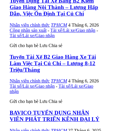
Tuyển Dụng Tài Xế Bằng B2 Kiêm
Giao Hàng Nội Thành – Lương Hấp
Dẫn, Việc Ổn Định Tại Củ Chi
Nhân viên chính thức
TPHCM
4 Tháng 6, 2026
Công nhân sản xuất
-
Tài xế/Lái xe/Giao nhận
-
Tài xế/Lái xe/Giao nhận
Gửi cho bạn bè
Lưu
Chia sẻ
Tuyển Tài Xế B2 Giao Hàng Xe Tải
Làm Việc Tại Củ Chi – Lương 8-12
Triệu/Tháng
Nhân viên chính thức
TPHCM
4 Tháng 6, 2026
Tài xế/Lái xe/Giao nhận
-
Tài xế/Lái xe/Giao
nhận
Gửi cho bạn bè
Lưu
Chia sẻ
BAVICO TUYỂN DỤNG NHÂN
VIÊN PHÁT TRIỂN KÊNH ĐẠI LÝ
Nhân viên chính thức
TPHCM
27 Tháng 6, 2025