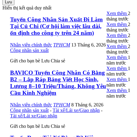
Lưu
Hiển thị kết quả duy nhất
Xem thêm
2
tháng trước
Tuyển Công Nhân Sản Xuất Đi Làm
Xem thêm
2
Tại Củ Chi (Cơ hội làm việc lâu dài,
tháng trước
ổn định cho công ty trên 24 năm)
Xem thêm
2
tháng trước
Nhân viên chính thức
TPHCM
13 Tháng 6, 2026
Xem thêm
2
Công nhân sản xuất
tháng trước
Xem thêm
1
Gửi cho bạn bè
Lưu
Chia sẻ
năm trước
Xem thêm
1
BAVICO Tuyển Công Nhân Có Bằng
năm trước
B2 – Lắp Ráp Bảng Viết Học Sinh,
Xem thêm
1
năm trước
Lương 8–10 Triệu/Tháng, Không Yêu
Xem thêm
1
Cầu Kinh Nghiệm
năm trước
Nhân viên chính thức
TPHCM
8 Tháng 6, 2026
Công nhân sản xuất
-
Tài xế/Lái xe/Giao nhận
-
Tài xế/Lái xe/Giao nhận
Gửi cho bạn bè
Lưu
Chia sẻ