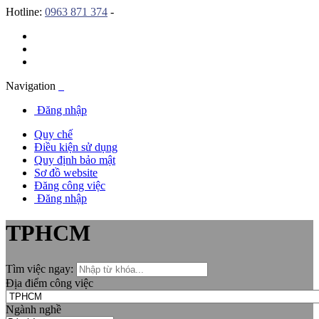
Hotline:
0963 871 374
-
Navigation
Đăng nhập
Quy chế
Điều kiện sử dụng
Quy định bảo mật
Sơ đồ website
Đăng công việc
Đăng nhập
TPHCM
Tìm việc ngay:
Địa điểm công việc
Ngành nghề