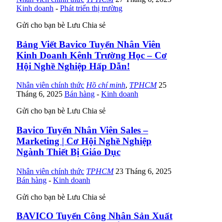
Kinh doanh
-
Phát triển thị trường
Gửi cho bạn bè
Lưu
Chia sẻ
Bảng Viết Bavico Tuyển Nhân Viên
Kinh Doanh Kênh Trường Học – Cơ
Hội Nghề Nghiệp Hấp Dẫn!
Nhân viên chính thức
Hồ chí minh
,
TPHCM
25
Tháng 6, 2025
Bán hàng
-
Kinh doanh
Gửi cho bạn bè
Lưu
Chia sẻ
Bavico Tuyển Nhân Viên Sales –
Marketing | Cơ Hội Nghề Nghiệp
Ngành Thiết Bị Giáo Dục
Nhân viên chính thức
TPHCM
23 Tháng 6, 2025
Bán hàng
-
Kinh doanh
Gửi cho bạn bè
Lưu
Chia sẻ
BAVICO Tuyển Công Nhân Sản Xuất