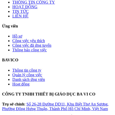
THÔNG TIN CÔNG TY
HOẠT ĐỘNG
TIN TỨC
LIÊN HỆ
Ứng viên
Hồ sơ
Công việc yêu thích
Công việc đã ứng tuyển
Thông báo công việc
BAVICO
Thông tin công ty
Quản lý công việc
Danh sách ứng viên
Hoạt động
CÔNG TY TNHH THIẾT BỊ GIÁO DỤC BA VI CO
Trụ sở chính
:
Số 26-28 Đường DD11, Khu Biệt Thự An Sương,
Phường Đông Hưng Thuận, Thành Phố Hồ Chí Minh, Việt Nam