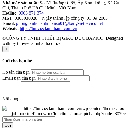
Nhà máy sản xuất
: Số 7/7 đường số 65, Ấp Xóm Đồng, Xã Củ
Chi, Thành Phố Hồ Chí Minh, Việt Nam
Hotline
:
0963 871 374
MST
: 0303030028 – Ngày thành lập công ty: 01-09-2003
Email
:
phonghanhchanhnhansu01@bangvietbavico.net
Website
:
https://timvieclamnhanh.com.vn
©CÔNG TY TNHH THIẾT BỊ GIÁO DỤC BAVICO. Designed
with
by timvieclamnhanh.com.vn
×
Gửi cho bạn bè
Họ tên của bạn
Email bạn của bạn
Nội dung
Gửi