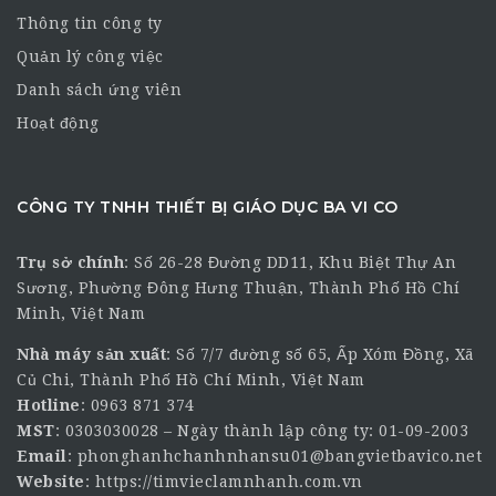
Thông tin công ty
Quản lý công việc
Danh sách ứng viên
Hoạt động
CÔNG TY TNHH THIẾT BỊ GIÁO DỤC BA VI CO
Trụ sở chính
:
Số 26-28 Đường DD11, Khu Biệt Thự An
Sương, Phường Đông Hưng Thuận, Thành Phố Hồ Chí
Minh, Việt Nam
Nhà máy sản xuất
: Số 7/7 đường số 65, Ấp Xóm Đồng, Xã
Củ Chi, Thành Phố Hồ Chí Minh, Việt Nam
Hotline
:
0963 871 374
MST
: 0303030028 – Ngày thành lập công ty: 01-09-2003
Email
:
phonghanhchanhnhansu01@bangvietbavico.net
Website
:
https://timvieclamnhanh.com.vn