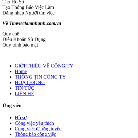
Tạo Hồ Sơ
Tạo Thông Báo Việc Làm
Đăng nhập Người tìm việc
Về Timvieclamnhanh.com.vn
Quy chế
Điều Khoản Sử Dụng
Quy trình bảo mật
GIỚI THIỆU VỀ CÔNG TY
Home
THÔNG TIN CÔNG TY
HOẠT ĐỘNG
TIN TỨC
LIÊN HỆ
Ứng viên
Hồ sơ
Công việc yêu thích
Công việc đã ứng tuyển
Thông báo công việc