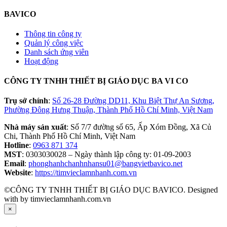
BAVICO
Thông tin công ty
Quản lý công việc
Danh sách ứng viên
Hoạt động
CÔNG TY TNHH THIẾT BỊ GIÁO DỤC BA VI CO
Trụ sở chính
:
Số 26-28 Đường DD11, Khu Biệt Thự An Sương,
Phường Đông Hưng Thuận, Thành Phố Hồ Chí Minh, Việt Nam
Nhà máy sản xuất
: Số 7/7 đường số 65, Ấp Xóm Đồng, Xã Củ
Chi, Thành Phố Hồ Chí Minh, Việt Nam
Hotline
:
0963 871 374
MST
: 0303030028 – Ngày thành lập công ty: 01-09-2003
Email
:
phonghanhchanhnhansu01@bangvietbavico.net
Website
:
https://timvieclamnhanh.com.vn
©CÔNG TY TNHH THIẾT BỊ GIÁO DỤC BAVICO. Designed
with
by timvieclamnhanh.com.vn
×