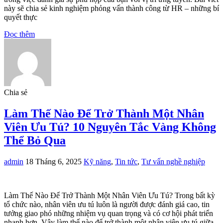
này sẽ chia sẻ kinh nghiệm phỏng vấn thành công từ HR – những bí
quyết thực
Đọc thêm
Chia sẻ
Làm Thế Nào Để Trở Thành Một Nhân
Viên Ưu Tú? 10 Nguyên Tắc Vàng Không
Thể Bỏ Qua
admin
18 Tháng 6, 2025
Kỹ năng
,
Tin tức
,
Tư vấn nghề nghiệp
Làm Thế Nào Để Trở Thành Một Nhân Viên Ưu Tú? Trong bất kỳ
tổ chức nào, nhân viên ưu tú luôn là người được đánh giá cao, tin
tưởng giao phó những nhiệm vụ quan trọng và có cơ hội phát triển
nhanh hơn. Vậy làm thế nào để trở thành một nhân viên ưu tú giữa