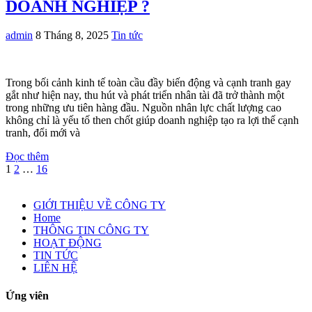
DOANH NGHIỆP ?
admin
8 Tháng 8, 2025
Tin tức
Trong bối cảnh kinh tế toàn cầu đầy biến động và cạnh tranh gay
gắt như hiện nay, thu hút và phát triển nhân tài đã trở thành một
trong những ưu tiên hàng đầu. Nguồn nhân lực chất lượng cao
không chỉ là yếu tố then chốt giúp doanh nghiệp tạo ra lợi thế cạnh
tranh, đổi mới và
Đọc thêm
1
2
…
16
GIỚI THIỆU VỀ CÔNG TY
Home
THÔNG TIN CÔNG TY
HOẠT ĐỘNG
TIN TỨC
LIÊN HỆ
Ứng viên