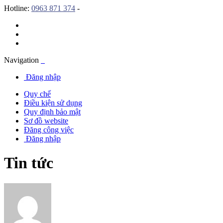
Hotline:
0963 871 374
-
Navigation
Đăng nhập
Quy chế
Điều kiện sử dụng
Quy định bảo mật
Sơ đồ website
Đăng công việc
Đăng nhập
Tin tức