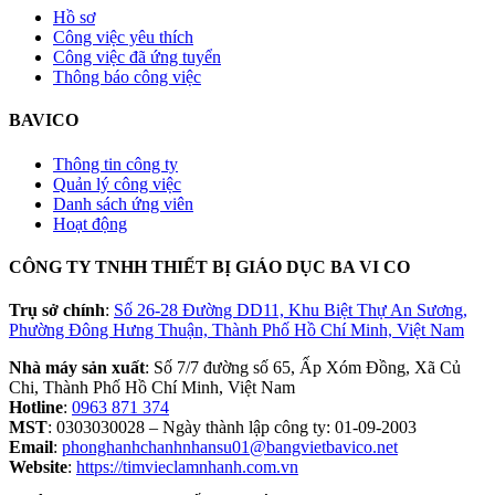
Hồ sơ
Công việc yêu thích
Công việc đã ứng tuyển
Thông báo công việc
BAVICO
Thông tin công ty
Quản lý công việc
Danh sách ứng viên
Hoạt động
CÔNG TY TNHH THIẾT BỊ GIÁO DỤC BA VI CO
Trụ sở chính
:
Số 26-28 Đường DD11, Khu Biệt Thự An Sương,
Phường Đông Hưng Thuận, Thành Phố Hồ Chí Minh, Việt Nam
Nhà máy sản xuất
: Số 7/7 đường số 65, Ấp Xóm Đồng, Xã Củ
Chi, Thành Phố Hồ Chí Minh, Việt Nam
Hotline
:
0963 871 374
MST
: 0303030028 – Ngày thành lập công ty: 01-09-2003
Email
:
phonghanhchanhnhansu01@bangvietbavico.net
Website
:
https://timvieclamnhanh.com.vn