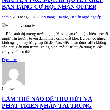
BẠN TĂNG CƠ HỘI NHẬN OFFER
admin
20 Tháng 8, 2025
Kỹ năng
,
Tin tức
,
Tư vấn nghề nghiệp
1. Bối cảnh thị trường tuyển dụng: Vì sao bạn cần một chiến lược rõ
ràng? Thị trường tuyển dụng ngày càng khắt khe. Dù bạn có nhiều
kinh nghiệm hay bằng cấp tốt đến đâu, việc nhận được offer không
còn đơn giản như trước. Trung bình, mỗi vị trí tuyển dụng tại các
công ty lớn có thể
Đọc thêm
Chia sẻ
LÀM THẾ NÀO ĐỂ THU HÚT VÀ
PHÁT TRIỂN NHÂN TÀI TRONG