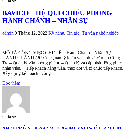
Chia sẻ
BAVICO – HỆ QUI CHIẾU PHÒNG
HÀNH CHÁNH – NHÂN SỰ
admin
9 Tháng 12, 2022
Kỹ năng
,
Tin tức
,
Tư vấn nghề nghiệp
MÔ TẢ CÔNG VIỆC CHI TIẾT: Hành Chánh – Nhân Sự:
HÀNH CHÁNH (30%) – Quản lý khâu vệ sinh và căn tin Công
Ty. – Quản lý văn phòng phẩm. – Quản lý và cấp phát đồng phục
nhân viên. – Tiếp khách hàng tuần, theo dõi và tổ chức tiếp khách. –
Xây dựng kế hoạch , công
Đọc thêm
Chia sẻ
NGUYÊN TẮC 3-2-1: BÍ QUYẾT GIÚP