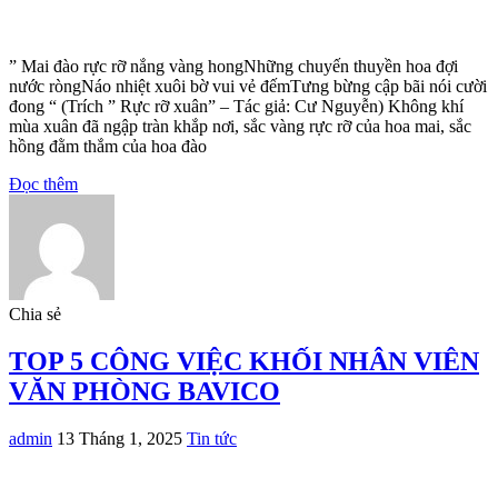
” Mai đào rực rỡ nắng vàng hongNhững chuyến thuyền hoa đợi
nước ròngNáo nhiệt xuôi bờ vui vẻ đếmTưng bừng cập bãi nói cười
đong “ (Trích ” Rực rỡ xuân” – Tác giả: Cư Nguyễn) Không khí
mùa xuân đã ngập tràn khắp nơi, sắc vàng rực rỡ của hoa mai, sắc
hồng đằm thắm của hoa đào
Đọc thêm
Chia sẻ
TOP 5 CÔNG VIỆC KHỐI NHÂN VIÊN
VĂN PHÒNG BAVICO
admin
13 Tháng 1, 2025
Tin tức