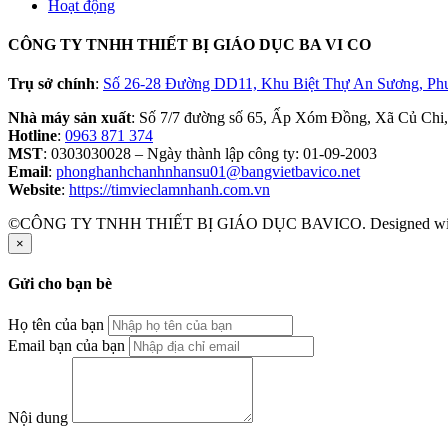
Hoạt động
CÔNG TY TNHH THIẾT BỊ GIÁO DỤC BA VI CO
Trụ sở chính
:
Số 26-28 Đường DD11, Khu Biệt Thự An Sương, Ph
Nhà máy sản xuất
: Số 7/7 đường số 65, Ấp Xóm Đồng, Xã Củ Chi
Hotline
:
0963 871 374
MST
: 0303030028 – Ngày thành lập công ty: 01-09-2003
Email
:
phonghanhchanhnhansu01@bangvietbavico.net
Website
:
https://timvieclamnhanh.com.vn
©CÔNG TY TNHH THIẾT BỊ GIÁO DỤC BAVICO. Designed w
×
Gửi cho bạn bè
Họ tên của bạn
Email bạn của bạn
Nội dung