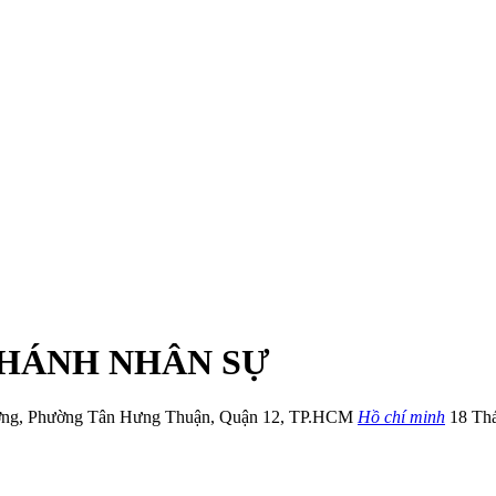
CHÁNH NHÂN SỰ
ơng
,
Phường Tân Hưng Thuận
,
Quận 12
,
TP.HCM
Hồ chí minh
18 Th