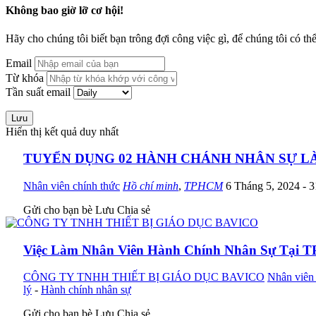
Không bao giờ lỡ cơ hội!
Hãy cho chúng tôi biết bạn trông đợi công việc gì, để chúng tôi có th
Email
Từ khóa
Tần suất email
Lưu
Hiển thị kết quả duy nhất
TUYỂN DỤNG 02 HÀNH CHÁNH NHÂN SỰ LÀ
Nhân viên chính thức
Hồ chí minh
,
TPHCM
6 Tháng 5, 2024
- 
Gửi cho bạn bè
Lưu
Chia sẻ
Việc Làm Nhân Viên Hành Chính Nhân Sự Tại 
CÔNG TY TNHH THIẾT BỊ GIÁO DỤC BAVICO
Nhân viên 
lý
-
Hành chính nhân sự
Gửi cho bạn bè
Lưu
Chia sẻ