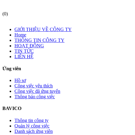
(0)
GIỚI THIỆU VỀ CÔNG TY
Home
THÔNG TIN CÔNG TY
HOẠT ĐỘNG
TIN TỨC
LIÊN HỆ
Ứng viên
Hồ sơ
Công việc yêu thích
Công việc đã ứng tuyển
Thông báo công việc
BAVICO
Thông tin công ty
Quản lý công việc
Danh sách ứng viên