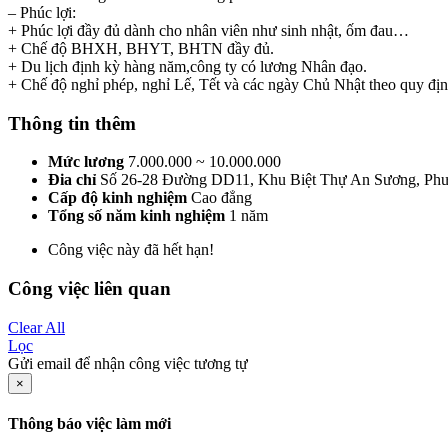
– Phúc lợi:
+ Phúc lợi đầy đủ dành cho nhân viên như sinh nhật, ốm đau…
+ Chế độ BHXH, BHYT, BHTN đầy đủ.
+ Du lịch định kỳ hàng năm,công ty có lương Nhân đạo.
+ Chế độ nghỉ phép, nghỉ Lế, Tết và các ngày Chủ Nhật theo quy đị
Thông tin thêm
Mức lương
7.000.000 ~ 10.000.000
Đia chỉ
Số 26-28 Đường DD11, Khu Biệt Thự An Sương, Ph
Cấp độ kinh nghiệm
Cao đẳng
Tổng số năm kinh nghiệm
1 năm
Công việc này đã hết hạn!
Công việc liên quan
Clear All
Lọc
Gửi email để nhận công việc tương tự
×
Thông báo việc làm mới