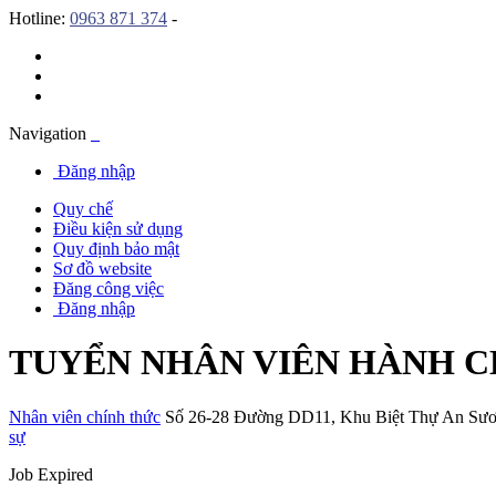
Hotline:
0963 871 374
-
Navigation
Đăng nhập
Quy chế
Điều kiện sử dụng
Quy định bảo mật
Sơ đồ website
Đăng công việc
Đăng nhập
TUYỂN NHÂN VIÊN HÀNH 
Nhân viên chính thức
Số 26-28 Đường DD11
,
Khu Biệt Thự An Sư
sự
Job Expired