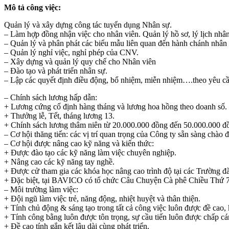
Mô tả công việc:
Quản lý và xây dựng công tác tuyển dụng Nhân sự.
– Làm hợp đồng nhận việc cho nhân viên. Quản lý hồ sơ, lý lịch nhân
– Quản lý và phân phát các biểu mẫu liên quan đến hành chánh nhân 
– Quản lý nghỉ việc, nghỉ phép của CNV.
– Xây dựng và quản lý quy chế cho Nhân viên
– Đào tạo và phát triển nhân sự.
– Lập các quyết định điều động, bổ nhiệm, miễn nhiệm….theo yêu 
– Chính sách lương hấp dẫn:
+ Lương cứng cố định hàng tháng và lương hoa hồng theo doanh số.
+ Thưởng lễ, Tết, tháng lương 13.
+ Chính sách lương thâm niên từ 20.000.000 đồng đến 50.000.000 đồ
– Cơ hội thăng tiến: các vị trí quan trọng của Công ty sẵn sàng chà
– Cơ hội được nâng cao kỹ năng và kiến thức:
+ Được đào tạo các kỹ năng làm việc chuyên nghiệp.
+ Nâng cao các kỹ năng tay nghề.
+ Được cử tham gia các khóa học nâng cao trình độ tại các Trường đà
+ Đặc biệt, tại BAVICO có tổ chức Câu Chuyện Cà phê Chiều Thứ 7 tại
– Môi trường làm việc:
+ Đội ngũ làm việc trẻ, năng động, nhiệt huyệt và thân thiện.
+ Tính chủ động & sáng tạo trong tất cả công việc luôn được đề cao,
+ Tính công bằng luôn được tôn trọng, sự cầu tiến luôn được chấp cá
+ Đề cao tính gắn kết lâu dài cùng phát triển.