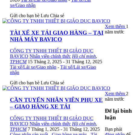
xe/Giao nhận
Gửi cho bạn bè
Lưu
Chia sẻ
Xem thêm
1
năm trước
TÀI XẾ XE TẢI GIAO HÀNG – TẠI
NHÀ MÁY BAVICO
CÔNG TY TNHH THIẾT BỊ GIÁO DỤC
BAVICO
Nhân viên chính thức
Hồ chí minh
,
TPHCM
15 Tháng 2, 2025
- 31 Tháng 12, 2025
Tài xế/Lái xe/Giao nhận
-
Tài xế/Lái xe/Giao
nhận
Gửi cho bạn bè
Lưu
Chia sẻ
Xem thêm
2
năm trước
CẦN TUYỂN NHÂN VIÊN PHỤ XE
– GIAO HÀNG XE TẢI
Để lại bình
luận
CÔNG TY TNHH THIẾT BỊ GIÁO DỤC
BAVICO
Nhân viên chính thức
Hồ chí minh
,
TPHCM
7 Tháng 1, 2025
- 31 Tháng 12, 2025
Bạn phải
Công nhân sản xuất
-
Giao hàng xe máy
-
Tài
đăng nhập
để