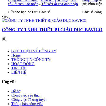
xế/Lái xe/Giao nhận
-
Tài xế/Lái xe/Giao nhận
gửi bình luận.
Gửi cho bạn bè
Lưu
Chia sẻ
Chia sẻ công
việc
CÔNG TY TNHH THIẾT BỊ GIÁO DỤC BAVICO
(0)
GIỚI THIỆU VỀ CÔNG TY
Home
THÔNG TIN CÔNG TY
HOẠT ĐỘNG
TIN TỨC
LIÊN HỆ
Ứng viên
Hồ sơ
Công việc yêu thích
Công việc đã ứng tuyển
Thông báo công việc