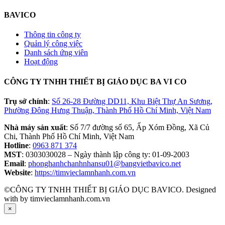
BAVICO
Thông tin công ty
Quản lý công việc
Danh sách ứng viên
Hoạt động
CÔNG TY TNHH THIẾT BỊ GIÁO DỤC BA VI CO
Trụ sở chính
:
Số 26-28 Đường DD11, Khu Biệt Thự An Sương,
Phường Đông Hưng Thuận, Thành Phố Hồ Chí Minh, Việt Nam
Nhà máy sản xuất
: Số 7/7 đường số 65, Ấp Xóm Đồng, Xã Củ
Chi, Thành Phố Hồ Chí Minh, Việt Nam
Hotline
:
0963 871 374
MST
: 0303030028 – Ngày thành lập công ty: 01-09-2003
Email
:
phonghanhchanhnhansu01@bangvietbavico.net
Website
:
https://timvieclamnhanh.com.vn
©CÔNG TY TNHH THIẾT BỊ GIÁO DỤC BAVICO. Designed
with
by timvieclamnhanh.com.vn
×