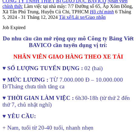
CÔNG TY TNHH THIẾT BỊ GIÁO DỤC BAVICO
Nhân viên
chính thức
Làm việc tại nhà máy: 7/7 Đường số 65
,
Ấp Xóm Đồng
,
Xã Tân Phú Trung
,
Huyện Củ Chi
,
TPHCM
Hồ chí minh
6 Tháng
5, 2024
- 31 Tháng 12, 2024
Tài xế/Lái xe/Giao nhận
Job Expired
Do nhu cầu cần mở rộng quy mô Công ty Bảng Viết
BAVICO cần tuyển dụng vị trí:
NHÂN VIÊN GIAO HÀNG THEO XE TẢI
♥
SỐ LƯỢNG TUYỂN DỤNG :
02 (hai)
♥
MỨC LƯƠNG :
TỪ 7.000.000 Đ – 10.000.000
Đ/Tháng chưa tính tăng ca
♥
THỜI GIAN LÀM VIỆC :
6h30-18h (từ thứ 2 đến
thứ 7, chủ nhật nghỉ)
♥
YÊU CẦU:
+ Nam, tuổi từ 20-40 tuổi, nhanh nhẹn