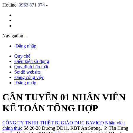
Hotline:
0963 871 374
-
Navigation
Đăng nhập
Quy chế
Điều kiện sử dụng
Quy định bảo mật
Sơ đồ website
Đăng công việc
Đăng nhập
CẦN TUYỂN 01 NHÂN VIÊN
KẾ TOÁN TỔNG HỢP
CÔNG TY TNHH THIẾT BỊ GIÁO DỤC BAVICO
Nhân viên
chính thức
Số 26-28 Đường DD11
,
KBT An Sương
,
P. Tân Hưng