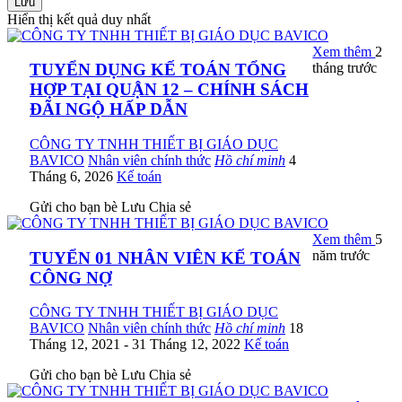
Lưu
Hiển thị kết quả duy nhất
Xem thêm
2
tháng trước
TUYỂN DỤNG KẾ TOÁN TỔNG
HỢP TẠI QUẬN 12 – CHÍNH SÁCH
ĐÃI NGỘ HẤP DẪN
CÔNG TY TNHH THIẾT BỊ GIÁO DỤC
BAVICO
Nhân viên chính thức
Hồ chí minh
4
Tháng 6, 2026
Kế toán
Gửi cho bạn bè
Lưu
Chia sẻ
Xem thêm
5
năm trước
TUYỂN 01 NHÂN VIÊN KẾ TOÁN
CÔNG NỢ
CÔNG TY TNHH THIẾT BỊ GIÁO DỤC
BAVICO
Nhân viên chính thức
Hồ chí minh
18
Tháng 12, 2021
- 31 Tháng 12, 2022
Kế toán
Gửi cho bạn bè
Lưu
Chia sẻ