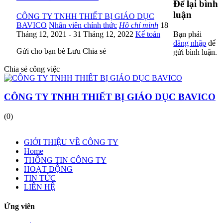
Để lại bình
luận
CÔNG TY TNHH THIẾT BỊ GIÁO DỤC
BAVICO
Nhân viên chính thức
Hồ chí minh
18
Tháng 12, 2021
- 31 Tháng 12, 2022
Kế toán
Bạn phải
đăng nhập
để
Gửi cho bạn bè
Lưu
Chia sẻ
gửi bình luận.
Chia sẻ công việc
CÔNG TY TNHH THIẾT BỊ GIÁO DỤC BAVICO
(0)
GIỚI THIỆU VỀ CÔNG TY
Home
THÔNG TIN CÔNG TY
HOẠT ĐỘNG
TIN TỨC
LIÊN HỆ
Ứng viên