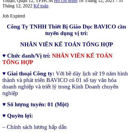
Thuận
,
Quận 12
,
TP.HCM
Hồ chí minh
18 Tháng 12, 2021
- 31
Tháng 12, 2022
Kế toán
Job Expired
Công Ty TNHH Thiết Bị Giáo Dục BAVICO cần
tuyển dụng vị trí:
NHÂN VIÊN KẾ TOÁN TỔNG HỢP
♥ Chức danh/Vị trí:
NHÂN VIÊN KẾ TOÁN
TỔNG HỢP
♥ Giai thoại Công ty:
Với bề dày lịch sử 19 năm hình
thành và phát triển BAVICO có 01 sổ tay văn hóa
doanh nghiệp và triết lý trong Kinh Doanh chuyên
nghiệp
♥ Số lượng tuyển: 01 (Một)
♥ Quyền lợi:
– Chính sách lương hấp dẫn