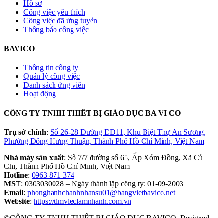
Hồ sơ
Công việc yêu thích
Công việc đã ứng tuyển
Thông báo công việc
BAVICO
Thông tin công ty
Quản lý công việc
Danh sách ứng viên
Hoạt động
CÔNG TY TNHH THIẾT BỊ GIÁO DỤC BA VI CO
Trụ sở chính
:
Số 26-28 Đường DD11, Khu Biệt Thự An Sương,
Phường Đông Hưng Thuận, Thành Phố Hồ Chí Minh, Việt Nam
Nhà máy sản xuất
: Số 7/7 đường số 65, Ấp Xóm Đồng, Xã Củ
Chi, Thành Phố Hồ Chí Minh, Việt Nam
Hotline
:
0963 871 374
MST
: 0303030028 – Ngày thành lập công ty: 01-09-2003
Email
:
phonghanhchanhnhansu01@bangvietbavico.net
Website
:
https://timvieclamnhanh.com.vn
©CÔNG TY TNHH THIẾT BỊ GIÁO DỤC BAVICO. Designed