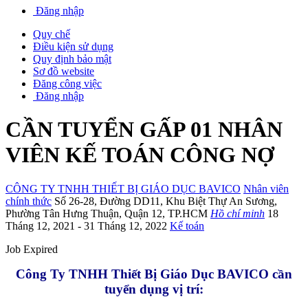
Đăng nhập
Quy chế
Điều kiện sử dụng
Quy định bảo mật
Sơ đồ website
Đăng công việc
Đăng nhập
CẦN TUYỂN GẤP 01 NHÂN
VIÊN KẾ TOÁN CÔNG NỢ
CÔNG TY TNHH THIẾT BỊ GIÁO DỤC BAVICO
Nhân viên
chính thức
Số 26-28
,
Đường DD11
,
Khu Biệt Thự An Sương
,
Phường Tân Hưng Thuận
,
Quận 12
,
TP.HCM
Hồ chí minh
18
Tháng 12, 2021
- 31 Tháng 12, 2022
Kế toán
Job Expired
Công Ty TNHH Thiết Bị Giáo Dục BAVICO cần
tuyển dụng vị trí: