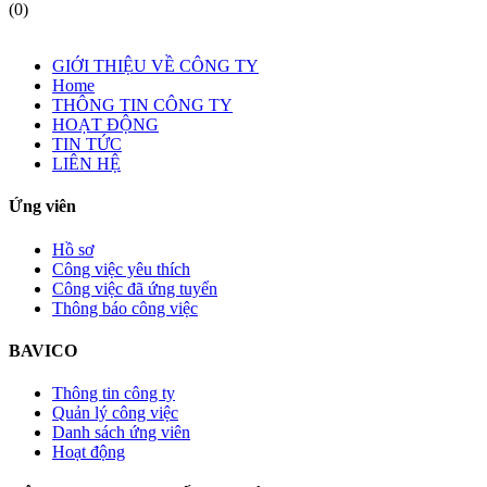
(0)
GIỚI THIỆU VỀ CÔNG TY
Home
THÔNG TIN CÔNG TY
HOẠT ĐỘNG
TIN TỨC
LIÊN HỆ
Ứng viên
Hồ sơ
Công việc yêu thích
Công việc đã ứng tuyển
Thông báo công việc
BAVICO
Thông tin công ty
Quản lý công việc
Danh sách ứng viên
Hoạt động