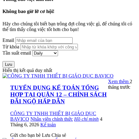
Không bao giờ lỡ cơ hội!
Hãy cho chúng tôi biết bạn trông đợi công việc gì, để chúng tôi có
thể tìm thấy công việc tốt hơn cho bạn!
Email
Từ khóa
Tần suất email
Lưu
Hiển thị kết quả duy nhất
Xem thêm
2
tháng trước
TUYỂN DỤNG KẾ TOÁN TỔNG
HỢP TẠI QUẬN 12 – CHÍNH SÁCH
ĐÃI NGỘ HẤP DẪN
CÔNG TY TNHH THIẾT BỊ GIÁO DỤC
BAVICO
Nhân viên chính thức
Hồ chí minh
4
Tháng 6, 2026
Kế toán
Gửi cho bạn bè
Lưu
Chia sẻ