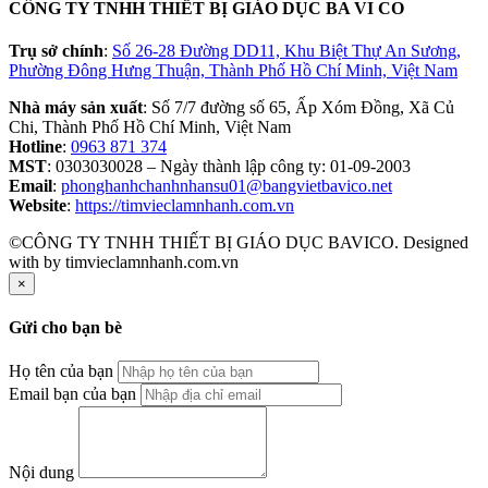
CÔNG TY TNHH THIẾT BỊ GIÁO DỤC BA VI CO
Trụ sở chính
:
Số 26-28 Đường DD11, Khu Biệt Thự An Sương,
Phường Đông Hưng Thuận, Thành Phố Hồ Chí Minh, Việt Nam
Nhà máy sản xuất
: Số 7/7 đường số 65, Ấp Xóm Đồng, Xã Củ
Chi, Thành Phố Hồ Chí Minh, Việt Nam
Hotline
:
0963 871 374
MST
: 0303030028 – Ngày thành lập công ty: 01-09-2003
Email
:
phonghanhchanhnhansu01@bangvietbavico.net
Website
:
https://timvieclamnhanh.com.vn
©CÔNG TY TNHH THIẾT BỊ GIÁO DỤC BAVICO. Designed
with
by timvieclamnhanh.com.vn
×
Gửi cho bạn bè
Họ tên của bạn
Email bạn của bạn
Nội dung