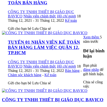
TOÁN BÁN HÀNG
CÔNG TY TNHH THIẾT BỊ GIÁO DỤC
BAVICO
Nhân viên chính thức
Hồ chí minh
18
Tháng 12, 2021
- 31 Tháng 12, 2022
Kế toán
Gửi cho bạn bè
Lưu
Chia sẻ
Xem thêm
5
năm trước
TUYỂN 01 NHÂN VIÊN KẾ TOÁN
BÁN HÀNG LÀM VIỆC QUẬN 12,
Để lại bình
TP.HCM
luận
CÔNG TY TNHH THIẾT BỊ GIÁO DỤC
Bạn phải
BAVICO
Nhân viên chính thức
Hồ chí minh
18
đăng nhập
để
Tháng 12, 2021
- 31 Tháng 12, 2022
Bán hàng
-
gửi bình luận.
Chăm sóc khách hàng
-
Kế toán
Chia sẻ công
Gửi cho bạn bè
Lưu
Chia sẻ
việc
CÔNG TY TNHH THIẾT BỊ GIÁO DỤC BAVICO