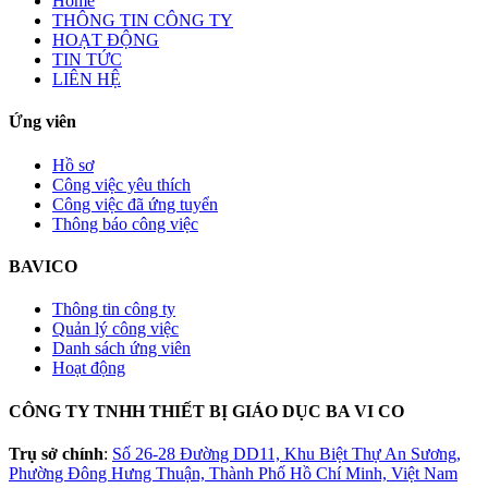
Home
THÔNG TIN CÔNG TY
HOẠT ĐỘNG
TIN TỨC
LIÊN HỆ
Ứng viên
Hồ sơ
Công việc yêu thích
Công việc đã ứng tuyển
Thông báo công việc
BAVICO
Thông tin công ty
Quản lý công việc
Danh sách ứng viên
Hoạt động
CÔNG TY TNHH THIẾT BỊ GIÁO DỤC BA VI CO
Trụ sở chính
:
Số 26-28 Đường DD11, Khu Biệt Thự An Sương,
Phường Đông Hưng Thuận, Thành Phố Hồ Chí Minh, Việt Nam