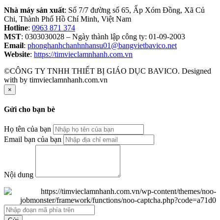
Nhà máy sản xuất
: Số 7/7 đường số 65, Ấp Xóm Đồng, Xã Củ
Chi, Thành Phố Hồ Chí Minh, Việt Nam
Hotline
:
0963 871 374
MST
: 0303030028 – Ngày thành lập công ty: 01-09-2003
Email
:
phonghanhchanhnhansu01@bangvietbavico.net
Website
:
https://timvieclamnhanh.com.vn
©CÔNG TY TNHH THIẾT BỊ GIÁO DỤC BAVICO. Designed
with
by timvieclamnhanh.com.vn
×
Gửi cho bạn bè
Họ tên của bạn
Email bạn của bạn
Nội dung