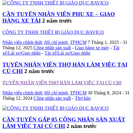
CẦN TUYỂN NHÂN VIÊN PHỤ XE – GIAO
HÀNG XE TẢI
2 năm trước
CÔNG TY TNHH THIẾT BỊ GIÁO DỤC BAVICO
Nhân viên chính thức
Hồ chí minh
,
TPHCM
7 Tháng 1, 2025
- 31
Tháng 12, 2025
Công nhân sản xuất
-
Giao hàng xe máy
-
Tài
xế/Lái xe/Giao nhận
-
Tài xế/Lái xe/Giao nhận
TUYỂN NHÂN VIÊN THỢ HÀN LÀM VIỆC TẠI
CỦ CHI
2 năm trước
TUYỂN NHÂN VIÊN THỢ HÀN LÀM VIỆC TẠI CỦ CHI
Nhân viên chính thức
Hồ chí minh
,
TPHCM
30 Tháng 8, 2024
- 31
Tháng 12, 2024
Công nhân sản xuất
-
Thợ hàn
CẦN TUYỂN GẤP 05 CÔNG NHÂN SẢN XUẤT
LÀM VIỆC TẠI CỦ CHI
2 năm trước