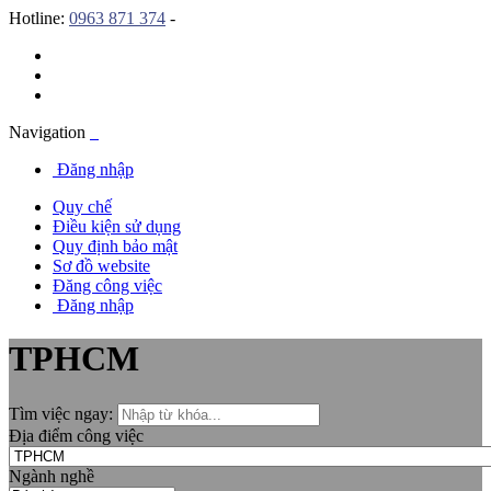
Hotline:
0963 871 374
-
Navigation
Đăng nhập
Quy chế
Điều kiện sử dụng
Quy định bảo mật
Sơ đồ website
Đăng công việc
Đăng nhập
TPHCM
Tìm việc ngay:
Địa điểm công việc
Ngành nghề