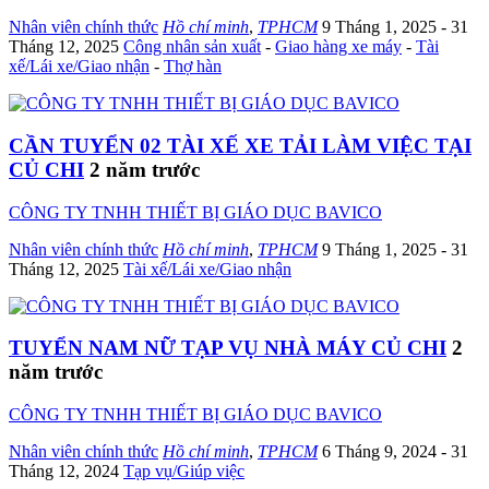
Nhân viên chính thức
Hồ chí minh
,
TPHCM
9 Tháng 1, 2025
- 31
Tháng 12, 2025
Công nhân sản xuất
-
Giao hàng xe máy
-
Tài
xế/Lái xe/Giao nhận
-
Thợ hàn
CẦN TUYỂN 02 TÀI XẾ XE TẢI LÀM VIỆC TẠI
CỦ CHI
2 năm trước
CÔNG TY TNHH THIẾT BỊ GIÁO DỤC BAVICO
Nhân viên chính thức
Hồ chí minh
,
TPHCM
9 Tháng 1, 2025
- 31
Tháng 12, 2025
Tài xế/Lái xe/Giao nhận
TUYỂN NAM NỮ TẠP VỤ NHÀ MÁY CỦ CHI
2
năm trước
CÔNG TY TNHH THIẾT BỊ GIÁO DỤC BAVICO
Nhân viên chính thức
Hồ chí minh
,
TPHCM
6 Tháng 9, 2024
- 31
Tháng 12, 2024
Tạp vụ/Giúp việc