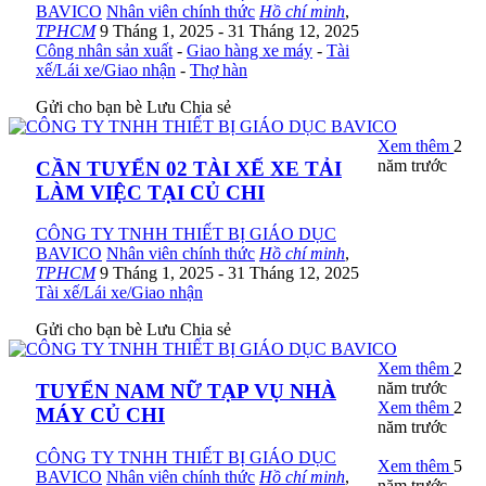
BAVICO
Nhân viên chính thức
Hồ chí minh
,
TPHCM
9 Tháng 1, 2025
- 31 Tháng 12, 2025
Công nhân sản xuất
-
Giao hàng xe máy
-
Tài
xế/Lái xe/Giao nhận
-
Thợ hàn
Gửi cho bạn bè
Lưu
Chia sẻ
Xem thêm
2
năm trước
CẦN TUYỂN 02 TÀI XẾ XE TẢI
LÀM VIỆC TẠI CỦ CHI
CÔNG TY TNHH THIẾT BỊ GIÁO DỤC
BAVICO
Nhân viên chính thức
Hồ chí minh
,
TPHCM
9 Tháng 1, 2025
- 31 Tháng 12, 2025
Tài xế/Lái xe/Giao nhận
Gửi cho bạn bè
Lưu
Chia sẻ
Xem thêm
2
năm trước
TUYỂN NAM NỮ TẠP VỤ NHÀ
Xem thêm
2
MÁY CỦ CHI
năm trước
CÔNG TY TNHH THIẾT BỊ GIÁO DỤC
Xem thêm
5
BAVICO
Nhân viên chính thức
Hồ chí minh
,
năm trước