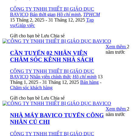
CÔNG TY TNHH THIẾT BỊ GIÁO DỤC
BAVICO
Bán thời gian
Hồ chí minh
,
TPHCM
15 Tháng 2, 2025
- 31 Tháng 12, 2025
Tạp
vụ/Giúp việc
Gửi cho bạn bè
Lưu
Chia sẻ
Xem thêm
2
năm trước
CẦN TUYỂN 02 NHÂN VIÊN
CHĂM SÓC KÊNH NHÀ SÁCH
CÔNG TY TNHH THIẾT BỊ GIÁO DỤC
BAVICO
Nhân viên chính thức
Hồ chí minh
13
Tháng 1, 2025
- 31 Tháng 12, 2025
Bán hàng
-
Chăm sóc khách hàng
Gửi cho bạn bè
Lưu
Chia sẻ
Xem thêm
2
năm trước
NHÀ MÁY BAVICO TUYỂN CÔNG
NHÂN CỦ CHI
CÔNG TY TNHH THIẾT BỊ GIÁO DỤC