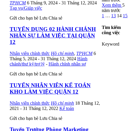
TPHCM
6 Tháng 9, 2024
- 31 Tháng 12, 2024
Xem thêm
5
Tạp vụ/Giúp việc
năm trước
1
…
13
14
15
Gửi cho bạn bè
Lưu
Chia sẻ
Tìm kiếm
TUYỂN DỤNG 02 HÀNH CHÁNH
công việc
NHÂN SỰ LÀM VIỆC TẠI QUẬN
12
Keyword
Nhân viên chính thức
Hồ chí minh
,
TPHCM
6
Tháng 5, 2024
- 31 Tháng 12, 2024
Hành
chánh/thư ký/trợ lý
-
Hành chính nhân sự
Gửi cho bạn bè
Lưu
Chia sẻ
TUYỂN NHÂN VIÊN KẾ TOÁN
KHO LÀM VIỆC QUẬN 12
Nhân viên chính thức
Hồ chí minh
18 Tháng 12,
2021
- 31 Tháng 12, 2022
Kế toán
Gửi cho bạn bè
Lưu
Chia sẻ
Tuyển Trưởng Phòng Marketing