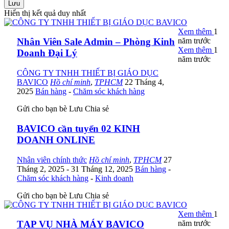
Lưu
Hiển thị kết quả duy nhất
Xem thêm
1
năm trước
Nhân Viên Sale Admin – Phòng Kinh
Xem thêm
1
Doanh Đại Lý
năm trước
CÔNG TY TNHH THIẾT BỊ GIÁO DỤC
BAVICO
Hồ chí minh
,
TPHCM
22 Tháng 4,
2025
Bán hàng
-
Chăm sóc khách hàng
Gửi cho bạn bè
Lưu
Chia sẻ
BAVICO cần tuyển 02 KINH
DOANH ONLINE
Nhân viên chính thức
Hồ chí minh
,
TPHCM
27
Tháng 2, 2025
- 31 Tháng 12, 2025
Bán hàng
-
Chăm sóc khách hàng
-
Kinh doanh
Gửi cho bạn bè
Lưu
Chia sẻ
Xem thêm
1
năm trước
TẠP VỤ NHÀ MÁY BAVICO