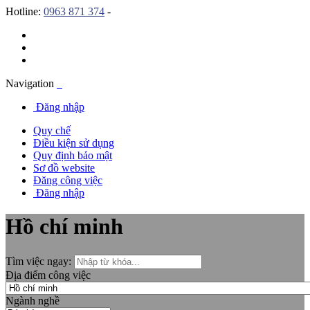
Hotline:
0963 871 374
-
Navigation
Đăng nhập
Quy chế
Điều kiện sử dụng
Quy định bảo mật
Sơ đồ website
Đăng công việc
Đăng nhập
Hồ chí minh
Tìm việc ngay:
Địa điểm công việc
Ngành nghề