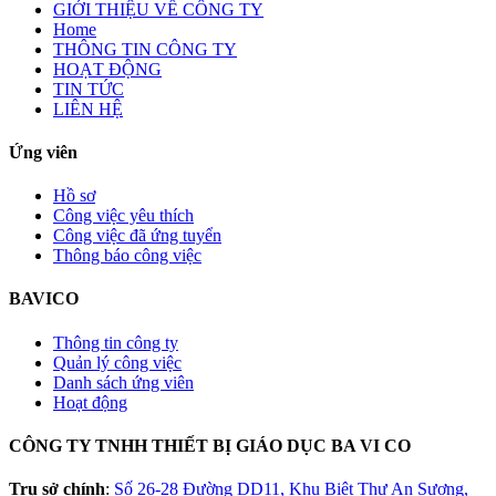
GIỚI THIỆU VỀ CÔNG TY
Home
THÔNG TIN CÔNG TY
HOẠT ĐỘNG
TIN TỨC
LIÊN HỆ
Ứng viên
Hồ sơ
Công việc yêu thích
Công việc đã ứng tuyển
Thông báo công việc
BAVICO
Thông tin công ty
Quản lý công việc
Danh sách ứng viên
Hoạt động
CÔNG TY TNHH THIẾT BỊ GIÁO DỤC BA VI CO
Trụ sở chính
:
Số 26-28 Đường DD11, Khu Biệt Thự An Sương,