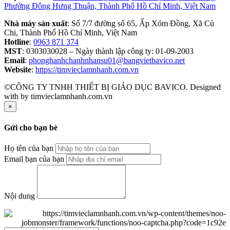
Phường Đông Hưng Thuận, Thành Phố Hồ Chí Minh, Việt Nam
Nhà máy sản xuất
: Số 7/7 đường số 65, Ấp Xóm Đồng, Xã Củ
Chi, Thành Phố Hồ Chí Minh, Việt Nam
Hotline
:
0963 871 374
MST
: 0303030028 – Ngày thành lập công ty: 01-09-2003
Email
:
phonghanhchanhnhansu01@bangvietbavico.net
Website
:
https://timvieclamnhanh.com.vn
©CÔNG TY TNHH THIẾT BỊ GIÁO DỤC BAVICO. Designed
with
by timvieclamnhanh.com.vn
×
Gửi cho bạn bè
Họ tên của bạn
Email bạn của bạn
Nội dung