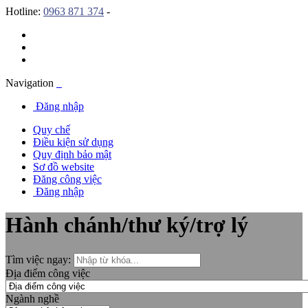
Hotline:
0963 871 374
-
Navigation
Đăng nhập
Quy chế
Điều kiện sử dụng
Quy định bảo mật
Sơ đồ website
Đăng công việc
Đăng nhập
Hành chánh/thư ký/trợ lý
Tìm việc ngay:
Địa điểm công việc
Ngành nghề