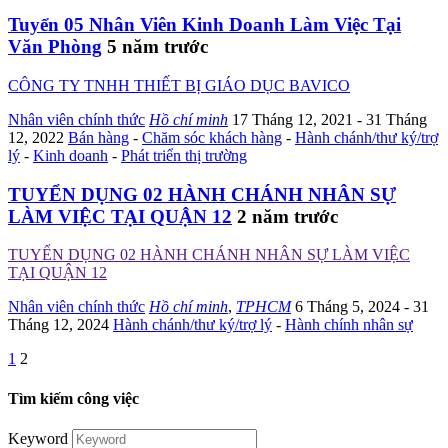
Tuyển 05 Nhân Viên Kinh Doanh Làm Việc Tại
Văn Phòng
5 năm trước
CÔNG TY TNHH THIẾT BỊ GIÁO DỤC BAVICO
Nhân viên chính thức
Hồ chí minh
17 Tháng 12, 2021
- 31 Tháng
12, 2022
Bán hàng
-
Chăm sóc khách hàng
-
Hành chánh/thư ký/trợ
lý
-
Kinh doanh
-
Phát triển thị trường
TUYỂN DỤNG 02 HÀNH CHÁNH NHÂN SỰ
LÀM VIỆC TẠI QUẬN 12
2 năm trước
TUYỂN DỤNG 02 HÀNH CHÁNH NHÂN SỰ LÀM VIỆC
TẠI QUẬN 12
Nhân viên chính thức
Hồ chí minh
,
TPHCM
6 Tháng 5, 2024
- 31
Tháng 12, 2024
Hành chánh/thư ký/trợ lý
-
Hành chính nhân sự
1
2
Tìm kiếm công việc
Keyword