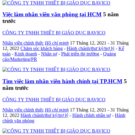
Việc làm nhân viên văn phòng tại HCM
5 năm
trước
CÔNG TY TNHH THIẾT BỊ GIÁO DỤC BAVICO
Nhân viên chính thức
Hồ chí minh
17 Tháng 12, 2021
- 31 Tháng
12, 2022
Chăm sóc khách hàng
-
Hành chánh/thư ký/trợ lý
-
Kế
toán
-
Kinh doanh
-
Nhân sự
-
Phát triển thị trường
-
Quảng
cáo/Marketing/PR
Tìm viêc làm nhân viên hành chính tại TP.HCM
5
năm trước
CÔNG TY TNHH THIẾT BỊ GIÁO DỤC BAVICO
Nhân viên chính thức
Hồ chí minh
17 Tháng 12, 2021
- 31 Tháng
12, 2022
Hành chánh/thư ký/trợ lý
-
Hành chính nhân sự
-
Hành
chính văn phòng