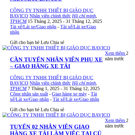
CÔNG TY TNHH THIẾT BỊ GIÁO DỤC
BAVICO
Nhân viên chính thức
Hồ chí minh
,
TPHCM
15 Tháng 2, 2025
- 31 Tháng 12, 2025
Tài xế/Lái xe/Giao nhận
-
Tài xế/Lái xe/Giao
nhận
Gửi cho bạn bè
Lưu
Chia sẻ
Xem thêm
2
năm trước
CẦN TUYỂN NHÂN VIÊN PHỤ XE
– GIAO HÀNG XE TẢI
CÔNG TY TNHH THIẾT BỊ GIÁO DỤC
BAVICO
Nhân viên chính thức
Hồ chí minh
,
TPHCM
7 Tháng 1, 2025
- 31 Tháng 12, 2025
Công nhân sản xuất
-
Giao hàng xe máy
-
Tài
xế/Lái xe/Giao nhận
-
Tài xế/Lái xe/Giao nhận
Gửi cho bạn bè
Lưu
Chia sẻ
Xem thêm
2
năm trước
TUYỂN 02 NHÂN VIÊN GIAO
HÀNG XE TẢI LÀM VIỆC TẠI CỦ