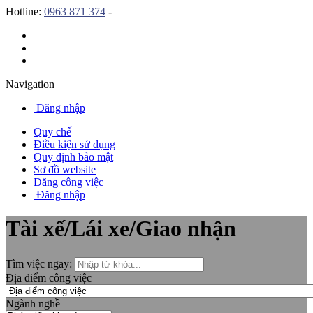
Hotline:
0963 871 374
-
Navigation
Đăng nhập
Quy chế
Điều kiện sử dụng
Quy định bảo mật
Sơ đồ website
Đăng công việc
Đăng nhập
Tài xế/Lái xe/Giao nhận
Tìm việc ngay:
Địa điểm công việc
Ngành nghề