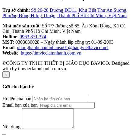
Trụ sở chính
:
Số 26-28 Đường DD11, Khu Biệt Thự An Sương,
Phường Đông Hưng Thuận, Thành Phố Hồ Chí Minh, Việt Nam
Nhà máy sản xuất
: Số 7/7 đường số 65, Ấp Xóm Đồng, Xã Củ
Chi, Thành Phố Hồ Chí Minh, Việt Nam
Hotline
:
0963 871 374
MST
: 0303030028 – Ngày thành lập công ty: 01-09-2003
Email
:
phonghanhchanhnhansu01@bangvietbavico.net
Website
:
https://timvieclamnhanh.com.vn
©CÔNG TY TNHH THIẾT BỊ GIÁO DỤC BAVICO. Designed
with
by timvieclamnhanh.com.vn
×
Gửi cho bạn bè
Họ tên của bạn
Email bạn của bạn
Nội dung