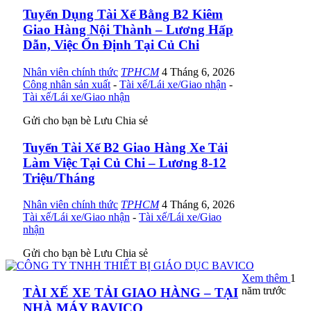
Tuyển Dụng Tài Xế Bằng B2 Kiêm
Giao Hàng Nội Thành – Lương Hấp
Dẫn, Việc Ổn Định Tại Củ Chi
Nhân viên chính thức
TPHCM
4 Tháng 6, 2026
Công nhân sản xuất
-
Tài xế/Lái xe/Giao nhận
-
Tài xế/Lái xe/Giao nhận
Gửi cho bạn bè
Lưu
Chia sẻ
Tuyển Tài Xế B2 Giao Hàng Xe Tải
Làm Việc Tại Củ Chi – Lương 8-12
Triệu/Tháng
Nhân viên chính thức
TPHCM
4 Tháng 6, 2026
Tài xế/Lái xe/Giao nhận
-
Tài xế/Lái xe/Giao
nhận
Gửi cho bạn bè
Lưu
Chia sẻ
Xem thêm
1
năm trước
TÀI XẾ XE TẢI GIAO HÀNG – TẠI
NHÀ MÁY BAVICO