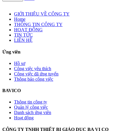
GIỚI THIỆU VỀ CÔNG TY
Home
THÔNG TIN CÔNG TY
HOẠT ĐỘNG
TIN TỨC
LIÊN HỆ
Ứng viên
Hồ sơ
Công việc yêu thích
Công việc đã ứng tuyển
Thông báo công việc
BAVICO
Thông tin công ty
Quản lý công việc
Danh sách ứng viên
Hoạt động
CÔNG TY TNHH THIẾT BỊ GIÁO DỤC BA VI CO