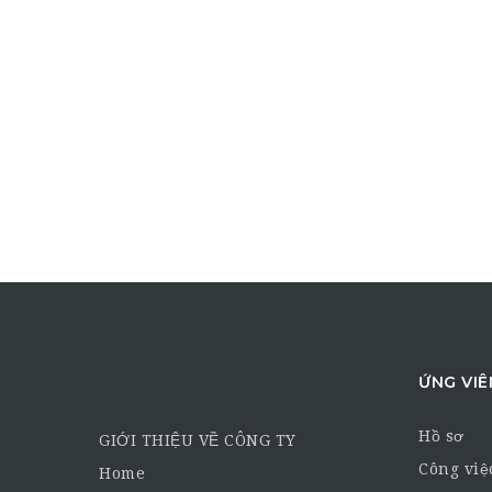
ỨNG VIÊ
Hồ sơ
GIỚI THIỆU VỀ CÔNG TY
Công việ
Home