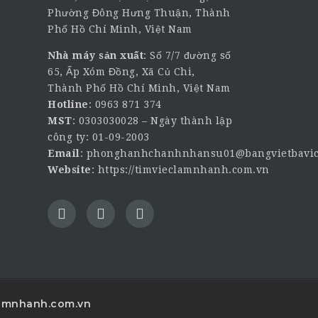
Phường Đông Hưng Thuận, Thành
Phố Hồ Chí Minh, Việt Nam
Nhà máy sản xuất
: Số 7/7 đường số
65, Ấp Xóm Đồng, Xã Củ Chi,
Thành Phố Hồ Chí Minh, Việt Nam
Hotline
:
0963 871 374
MST
: 0303030028 – Ngày thành lập
công ty: 01-09-2003
Email
:
phonghanhchanhnhansu01@bangvietbavic
Website
:
https://timvieclamnhanh.com.vn
lamnhanh.com.vn