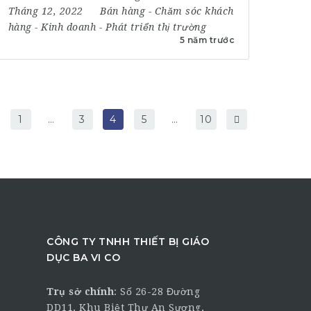
Tháng 12, 2022
Bán hàng
-
Chăm sóc khách
hàng
-
Kinh doanh
-
Phát triển thị trường
5 năm trước
1
…
3
4
5
…
10
CÔNG TY TNHH THIẾT BỊ GIÁO
DỤC BA VI CO
Trụ sở chính
:
Số 26-28 Đường
DD11, Khu Biệt Thự An Sương,