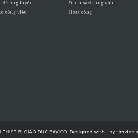
c đã ứng tuyển
Danh sách ứng viên
o công việc
Hoạt động
THIẾT BỊ GIÁO DỤC BAVICO. Designed with
by timviec