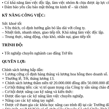
• Có khả năng làm việc độc lập, làm việc nhóm & chịu được áp lực c
• Đảm bảo yêu cầu bảo mật thông tin kinh tế – tài chính
KỸ NĂNG CÔNG VIỆC:
Sức khoẻ tốt
– Yêu thích, có định hướng gắn bó lâu dài với công ty.
– Nhiệt tình, nhanh nhẹn, giao tiếp tốt. Khả năng làm việc độc lập.
– Trung thực, năng động, chịu khó, nhẫn nại, giao tiếp tốt
TRÌNH ĐỘ:
• Tốt nghiệp chuyên nghành cao đẳng Trở lên
QUYỀN LỢI:
Chính sách lương hấp dẫn:
+ Lương cứng cố định hàng tháng và lương hoa hồng theo doanh số.
+ Thưởng lễ, Tết, tháng lương 13.
+ Chính sách lương thâm niên từ 20.000.000 đồng đến 50.000.000 đồ
– Cơ hội thăng tiến: các vị trí quan trọng của Công ty sẵn sàng chà
– Cơ hội được nâng cao kỹ năng và kiến thức:
+ Được đào tạo các kỹ năng làm việc chuyên nghiệp.
+ Nâng cao các kỹ năng tay nghề.
+ Được cử tham gia các khóa học nâng cao trình độ tại các Trường đà