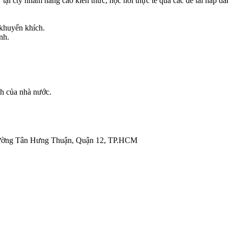
 cty nhằm nâng cao kiến thức, học hỏi thực tế qua các đề tài hấp dẫn 
 khuyến khích.
nh.
nh của nhà nước.
ường Tân Hưng Thuận, Quận 12, TP.HCM