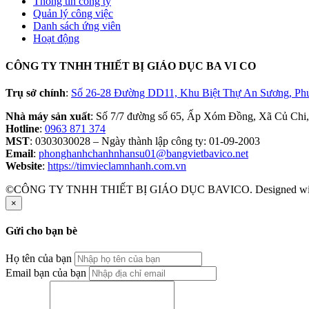
Thông tin công ty
Quản lý công việc
Danh sách ứng viên
Hoạt động
CÔNG TY TNHH THIẾT BỊ GIÁO DỤC BA VI CO
Trụ sở chính
:
Số 26-28 Đường DD11, Khu Biệt Thự An Sương, Ph
Nhà máy sản xuất
: Số 7/7 đường số 65, Ấp Xóm Đồng, Xã Củ Chi
Hotline
:
0963 871 374
MST
: 0303030028 – Ngày thành lập công ty: 01-09-2003
Email
:
phonghanhchanhnhansu01@bangvietbavico.net
Website
:
https://timvieclamnhanh.com.vn
©CÔNG TY TNHH THIẾT BỊ GIÁO DỤC BAVICO. Designed w
×
Gửi cho bạn bè
Họ tên của bạn
Email bạn của bạn