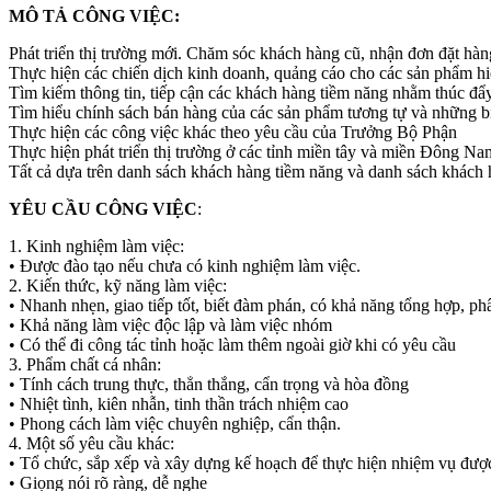
MÔ TẢ CÔNG VIỆC:
Phát triển thị trường mới. Chăm sóc khách hàng cũ, nhận đơn đặt hà
Thực hiện các chiến dịch kinh doanh, quảng cáo cho các sản phẩm h
Tìm kiếm thông tin, tiếp cận các khách hàng tiềm năng nhằm thúc đẩ
Tìm hiểu chính sách bán hàng của các sản phẩm tương tự và những b
Thực hiện các công việc khác theo yêu cầu của Trưởng Bộ Phận
Thực hiện phát triển thị trường ở các tỉnh miền tây và miền Đông N
Tất cả dựa trên danh sách khách hàng tiềm năng và danh sách khách 
YÊU CẦU CÔNG VIỆC
:
1. Kinh nghiệm làm việc:
• Được đào tạo nếu chưa có kinh nghiệm làm việc.
2. Kiến thức, kỹ năng làm việc:
• Nhanh nhẹn, giao tiếp tốt, biết đàm phán, có khả năng tổng hợp, phâ
• Khả năng làm việc độc lập và làm việc nhóm
• Có thể đi công tác tỉnh hoặc làm thêm ngoài giờ khi có yêu cầu
3. Phẩm chất cá nhân:
• Tính cách trung thực, thẳn thắng, cẩn trọng và hòa đồng
• Nhiệt tình, kiên nhẫn, tinh thần trách nhiệm cao
• Phong cách làm việc chuyên nghiệp, cẩn thận.
4. Một số yêu cầu khác:
• Tổ chức, sắp xếp và xây dựng kế hoạch để thực hiện nhiệm vụ đượ
• Giọng nói rõ ràng, dễ nghe