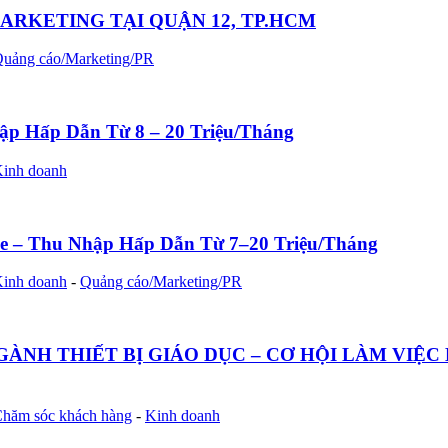
ARKETING TẠI QUẬN 12, TP.HCM
uảng cáo/Marketing/PR
ập Hấp Dẫn Từ 8 – 20 Triệu/Tháng
inh doanh
ne – Thu Nhập Hấp Dẫn Từ 7–20 Triệu/Tháng
inh doanh
-
Quảng cáo/Marketing/PR
ÀNH THIẾT BỊ GIÁO DỤC – CƠ HỘI LÀM VIỆC 
hăm sóc khách hàng
-
Kinh doanh