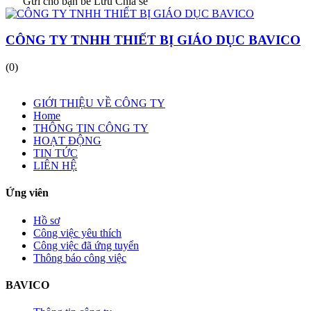
Gửi cho bạn bè
Lưu
Chia sẻ
CÔNG TY TNHH THIẾT BỊ GIÁO DỤC BAVICO
(0)
GIỚI THIỆU VỀ CÔNG TY
Home
THÔNG TIN CÔNG TY
HOẠT ĐỘNG
TIN TỨC
LIÊN HỆ
Ứng viên
Hồ sơ
Công việc yêu thích
Công việc đã ứng tuyển
Thông báo công việc
BAVICO