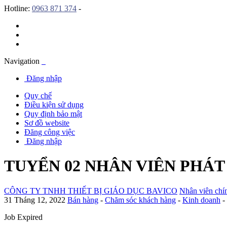
Hotline:
0963 871 374
-
Navigation
Đăng nhập
Quy chế
Điều kiện sử dụng
Quy định bảo mật
Sơ đồ website
Đăng công việc
Đăng nhập
TUYỂN 02 NHÂN VIÊN PHÁT
CÔNG TY TNHH THIẾT BỊ GIÁO DỤC BAVICO
Nhân viên chí
31 Tháng 12, 2022
Bán hàng
-
Chăm sóc khách hàng
-
Kinh doanh
-
Job Expired