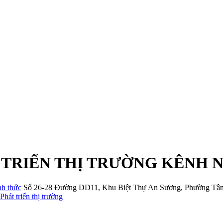
 TRIỂN THỊ TRƯỜNG KÊNH 
nh thức
Số 26-28 Đường DD11
,
Khu Biệt Thự An Sương
,
Phường Tâ
Phát triển thị trường