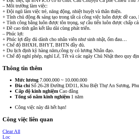
+ Đặc biệt, tại BAVICO có tổ chức Câu Chuyện Cà phê Chiều Thứ 7 tại
– Môi trường làm việc:
+ Đội ngũ làm việc trẻ, năng động, nhiệt huyệt và thân thiện.
+ Tính chủ động & sáng tạo trong tất cả công việc luôn được đề cao,
+ Tính công bằng luôn được tôn trọng, sự cầu tiến luôn được chấp cá
+ Đề cao tính gắn kết lâu dài cùng phát triển.
– Phúc lợi:
+ Phúc lợi đầy đủ dành cho nhân viên như sinh nhật, ốm đau…
+ Chế độ BHXH, BHYT, BHTN đầy đủ.
+ Du lịch định kỳ hàng năm,công ty có lương Nhân đạo.
+ Chế độ nghỉ phép, nghỉ Lế, Tết và các ngày Chủ Nhật theo quy đị
Thông tin thêm
Mức lương
7.000.000 ~ 10.000.000
Đia chỉ
Số 26-28 Đường DD11, Khu Biệt Thự An Sương, Ph
Cấp độ kinh nghiệm
Cao đẳng
Tổng số năm kinh nghiệm
1 năm
Công việc này đã hết hạn!
Công việc liên quan
Clear All
Lọc