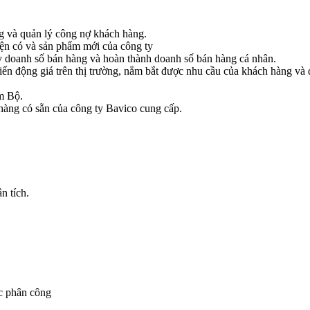
ng và quản lý công nợ khách hàng.
iện có và sản phẩm mới của công ty
y doanh số bán hàng và hoàn thành doanh số bán hàng cá nhân.
iến động giá trên thị trường, nắm bắt được nhu cầu của khách hàng v
am Bộ.
hàng có sẵn của công ty Bavico cung cấp.
n tích.
c phân công