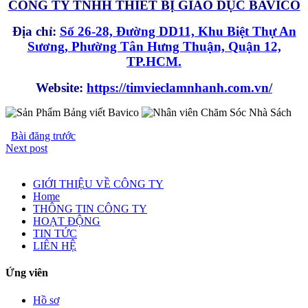
CÔNG TY TNHH THIẾT BỊ GIÁO DỤC BAVICO
Địa chỉ:
Số 26-28, Đường DD11, Khu Biệt Thự An
Sương, Phường Tân Hưng Thuận, Quận 12,
TP.HCM.
Website:
https://timvieclamnhanh.com.vn/
Bài đăng trước
Next post
GIỚI THIỆU VỀ CÔNG TY
Home
THÔNG TIN CÔNG TY
HOẠT ĐỘNG
TIN TỨC
LIÊN HỆ
Ứng viên
Hồ sơ