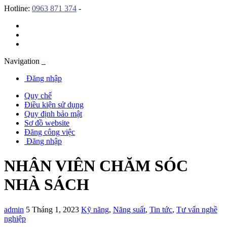
Hotline:
0963 871 374
-
Navigation
Đăng nhập
Quy chế
Điều kiện sử dụng
Quy định bảo mật
Sơ đồ website
Đăng công việc
Đăng nhập
NHÂN VIÊN CHĂM SÓC
NHÀ SÁCH
admin
5 Tháng 1, 2023
Kỹ năng
,
Năng suất
,
Tin tức
,
Tư vấn nghề
nghiệp