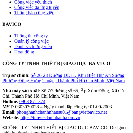
Công việc yêu thích
Công việc đã ứng tuyển
Thông báo công việc
BAVICO
Thông tin công ty
Quản lý công việc
Danh sách ứng viên
Hoạt động
CÔNG TY TNHH THIẾT BỊ GIÁO DỤC BA VI CO
Trụ sở chính
:
Số 26-28 Đường DD11, Khu Biệt Thự An Sương,
Phường Đông Hưng Thuận, Thành Phố Hồ Chí Minh, Việt Nam
Nhà máy sản xuất
: Số 7/7 đường số 65, Ấp Xóm Đồng, Xã Củ
Chi, Thành Phố Hồ Chí Minh, Việt Nam
Hotline
:
0963 871 374
MST
: 0303030028 – Ngày thành lập công ty: 01-09-2003
Email
:
phonghanhchanhnhansu01@bangvietbavico.net
Website
:
https://timvieclamnhanh.com.vn
©CÔNG TY TNHH THIẾT BỊ GIÁO DỤC BAVICO. Designed
with
by timvieclamnhanh.com.vn