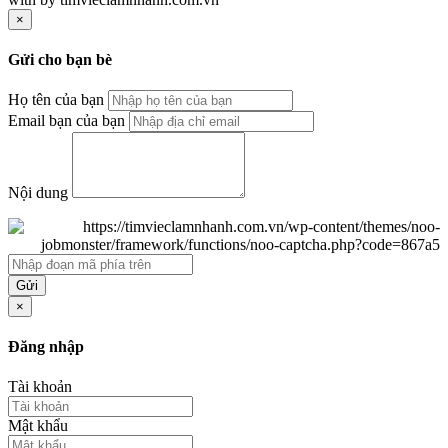
×
Gửi cho bạn bè
Họ tên của bạn
Email bạn của bạn
Nội dung
Gửi
×
Đăng nhập
Tài khoản
Mật khẩu