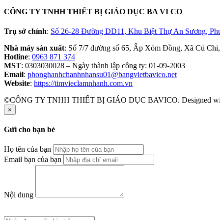
CÔNG TY TNHH THIẾT BỊ GIÁO DỤC BA VI CO
Trụ sở chính
:
Số 26-28 Đường DD11, Khu Biệt Thự An Sương, Ph
Nhà máy sản xuất
: Số 7/7 đường số 65, Ấp Xóm Đồng, Xã Củ Chi
Hotline
:
0963 871 374
MST
: 0303030028 – Ngày thành lập công ty: 01-09-2003
Email
:
phonghanhchanhnhansu01@bangvietbavico.net
Website
:
https://timvieclamnhanh.com.vn
©CÔNG TY TNHH THIẾT BỊ GIÁO DỤC BAVICO. Designed w
×
Gửi cho bạn bè
Họ tên của bạn
Email bạn của bạn
Nội dung