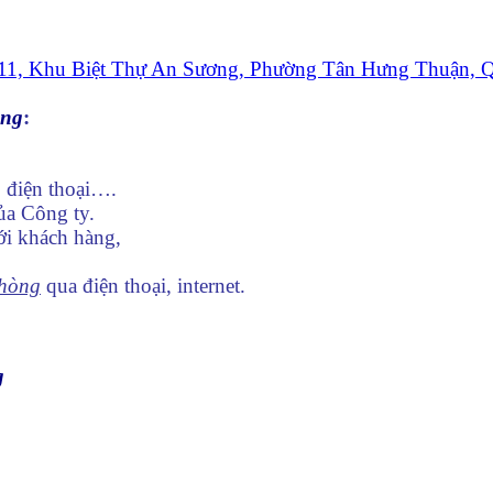
11, Khu Biệt Thự An Sương, Phường Tân Hưng Thuận, 
òng
:
 điện thoại….
ủa Công ty.
ới khách hàng,
phòng
qua điện thoại, internet.
g