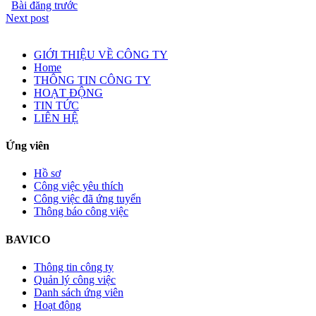
Bài đăng trước
Next post
GIỚI THIỆU VỀ CÔNG TY
Home
THÔNG TIN CÔNG TY
HOẠT ĐỘNG
TIN TỨC
LIÊN HỆ
Ứng viên
Hồ sơ
Công việc yêu thích
Công việc đã ứng tuyển
Thông báo công việc
BAVICO
Thông tin công ty
Quản lý công việc
Danh sách ứng viên
Hoạt động