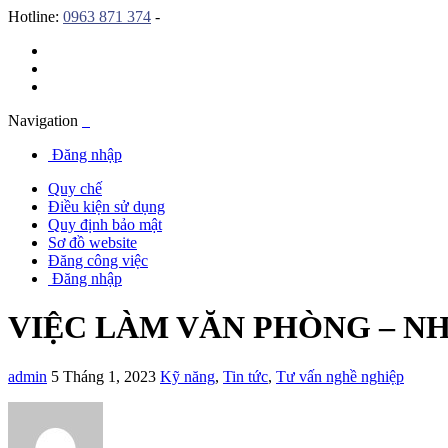
Hotline:
0963 871 374
-
Navigation
Đăng nhập
Quy chế
Điều kiện sử dụng
Quy định bảo mật
Sơ đồ website
Đăng công việc
Đăng nhập
VIỆC LÀM VĂN PHÒNG – N
admin
5 Tháng 1, 2023
Kỹ năng
,
Tin tức
,
Tư vấn nghề nghiệp