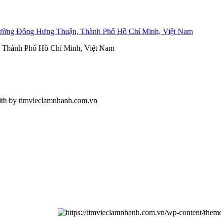
ường Đông Hưng Thuận, Thành Phố Hồ Chí Minh, Việt Nam
, Thành Phố Hồ Chí Minh, Việt Nam
ith
by timvieclamnhanh.com.vn