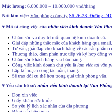
Mức lương:
6.000.000 – 10.000.000 vnd/tháng
Nơi làm việc:
Văn phòng công ty
Số 26-28, Đường DD
♥ Mô tả công việc của
nhân viên kinh doanh Văn Ph
Chăm sóc và duy trì mối quan hệ kinh doanh cũ.
Giải đáp những thắc mắc của khách hàng qua email,
Tư vấn, giải đáp cho khách hàng về các sản phẩm c
Thương thảo, đàm phán trực tiếp và ký hợp đồng v
Chăm sóc khách hàng
sau bán hàng.
Công việc kinh doanh chủ yếu là
l
àm việc tại văn 
Lập kế hoạch công tác tuần, tháng.
Sẽ trao đổi cụ thể hơn trong quá trình phỏng vấn.
♥ Yêu cầu hồ sơ:
nhân viên kinh doanh tại Văn Phòn
Đơn xin việc
Giấy khám sức khỏe
Sơ yếu lý lịch xác nhận của địa phương
Bằng cấp liên quan