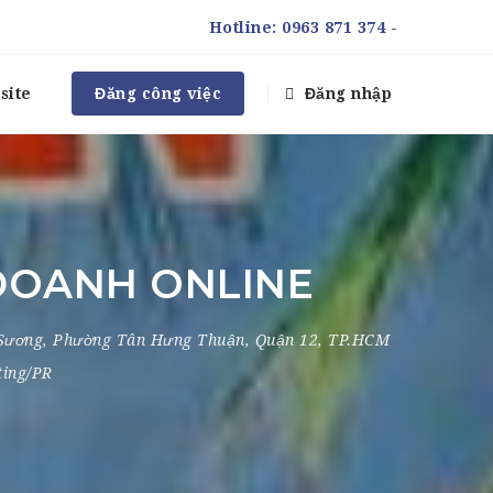
Hotline:
0963 871 374
-
site
Đăng công việc
Đăng nhập
DOANH ONLINE
 Sương
,
Phường Tân Hưng Thuận
,
Quận 12
,
TP.HCM
ting/PR