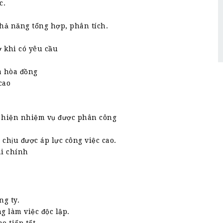
c.
khả năng tổng hợp, phân tích.
ờ khi có yêu cầu
à hòa đồng
cao
c hiện nhiệm vụ được phân công
 chịu được áp lực công việc cao.
ài chính
ng ty.
g làm việc độc lập.