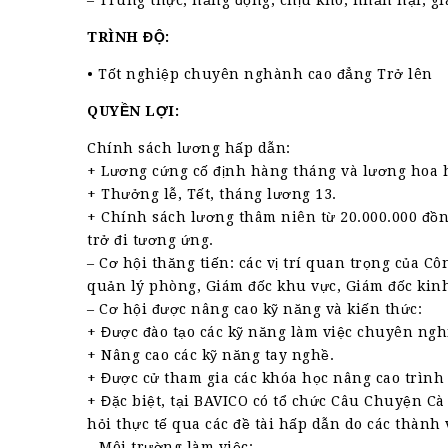
– Trung thực, năng động, chịu khó, nhẫn nại, gia
TRÌNH ĐỘ:
• Tốt nghiệp chuyên nghành cao đẳng Trở lên
QUYỀN LỢI:
Chính sách lương hấp dẫn:
+ Lương cứng cố định hàng tháng và lương hoa 
+ Thưởng lễ, Tết, tháng lương 13.
+ Chính sách lương thâm niên từ 20.000.000 đồn
trở đi tương ứng.
– Cơ hội thăng tiến: các vị trí quan trọng của C
quản lý phòng, Giám đốc khu vực, Giám đốc kin
– Cơ hội được nâng cao kỹ năng và kiến thức:
+ Được đào tạo các kỹ năng làm việc chuyên ngh
+ Nâng cao các kỹ năng tay nghề.
+ Được cử tham gia các khóa học nâng cao trình 
+ Đặc biệt, tại BAVICO có tổ chức Câu Chuyện Cà
hỏi thực tế qua các đề tài hấp dẫn do các thành 
– Môi trường làm việc: