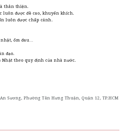
à thân thiện.
ệc luôn được đề cao, khuyến khích.
iến luôn được chấp cánh.
h nhật, ốm đau…
ân đạo.
ủ Nhật theo quy định của nhà nước.
ự An Sương, Phường Tân Hưng Thuận, Quận 12, TP.HCM