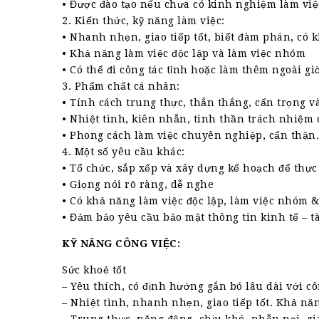
• Được đào tạo nếu chưa có kinh nghiệm làm việ
2. Kiến thức, kỹ năng làm việc:
• Nhanh nhẹn, giao tiếp tốt, biết đàm phán, có 
• Khả năng làm việc độc lập và làm việc nhóm
• Có thể đi công tác tỉnh hoặc làm thêm ngoài gi
3. Phẩm chất cá nhân:
• Tính cách trung thực, thẳn thắng, cẩn trọng v
• Nhiệt tình, kiên nhẫn, tinh thần trách nhiệm 
• Phong cách làm việc chuyên nghiệp, cẩn thận.
4. Một số yêu cầu khác:
• Tổ chức, sắp xếp và xây dựng kế hoạch để thự
• Giọng nói rõ ràng, dễ nghe
• Có khả năng làm việc độc lập, làm việc nhóm &
• Đảm bảo yêu cầu bảo mật thông tin kinh tế – t
KỸ NĂNG CÔNG VIỆC:
Sức khoẻ tốt
– Yêu thích, có định hướng gắn bó lâu dài với cô
– Nhiệt tình, nhanh nhẹn, giao tiếp tốt. Khả năn