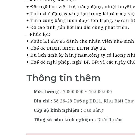
+ Đội ngũ làm việc trẻ, năng động, nhiệt huyệt v
+ Tính chủ động & sáng tạo trong tất cả công vi
+ Tính công bằng luôn được tôn trọng, sự cầu t
+ Đề cao tính gắn kết lâu dài cùng phát triển.
– Phúc lợi:
+ Phúc lợi đầy đủ dành cho nhân viên như sin
+ Chế độ BHXH, BHYT, BHTN đầy đủ.
+ Du lịch định kỳ hàng năm,công ty có lương Nh
+ Chế độ nghỉ phép, nghỉ Lế, Tết và các ngày Ch
Thông tin thêm
Mức lương
7.000.000 ~ 10.000.000
Đia chỉ
Số 26-28 Đường DD11, Khu Biệt Th
Cấp độ kinh nghiệm
Cao đẳng
Tổng số năm kinh nghiệm
Dưới 1 năm