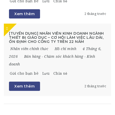
Gửi cho bạn bè
Lưu
Chia sẻ
Xem thêm
2 tháng trước
[TUYỂN DỤNG] NHÂN VIÊN KINH DOANH NGÀNH
THIẾT BỊ GIÁO DỤC – CƠ HỘI LÀM VIỆC LÂU DÀI,
ỔN ĐỊNH CHO CÔNG TY TRÊN 22 NĂM
Nhân viên chính thức
Hồ chí minh
4 Tháng 6,
2026
Bán hàng
-
Chăm sóc khách hàng
-
Kinh
doanh
Gửi cho bạn bè
Lưu
Chia sẻ
Xem thêm
2 tháng trước