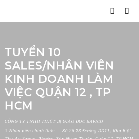
Nav
TUYỂN 10
SALES/NHÂN VIÊN
KINH DOANH LÀM
VIỆC QUẬN 12 , TP
HCM
CÔNG TY TNHH THIẾT BỊ GIÁO DỤC BAVICO
Nhân viên chính thức
Số 26-28 Đường DD11
,
Khu Biệt
Thự An Sương
,
Phường Tân Hưng Thuận
,
Quận 12
,
TP.HCM