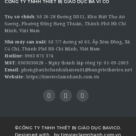
CÔNG TY TNHH THIẾT BỊ GIÁO DỤC BA VI CO
Trụ sở chính
:
Số 26-28 Đường DD11, Khu Biệt Thự An
Sương, Phường Đông Hưng Thuận, Thành Phố Hồ Chí
Minh, Việt Nam
Nhà máy sản xuất
: Số 7/7 đường số 65, Ấp Xóm Đồng, Xã
Củ Chi, Thành Phố Hồ Chí Minh, Việt Nam
Hotline
:
0963 871 374
MST
: 0303030028 – Ngày thành lập công ty: 01-09-2003
Email
:
phonghanhchanhnhansu01@bangvietbavico.net
Website
:
https://timvieclamnhanh.com.vn
©CÔNG TY TNHH THIẾT BỊ GIÁO DỤC BAVICO.
Designed with
by timvieclamnhanh.com.vn