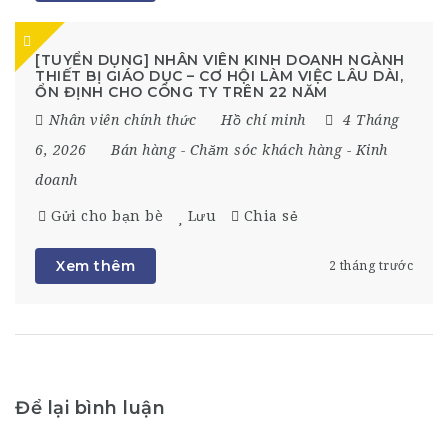
[TUYỂN DỤNG] NHÂN VIÊN KINH DOANH NGÀNH
THIẾT BỊ GIÁO DỤC – CƠ HỘI LÀM VIỆC LÂU DÀI,
ỔN ĐỊNH CHO CÔNG TY TRÊN 22 NĂM
Nhân viên chính thức
Hồ chí minh
4 Tháng
6, 2026
Bán hàng
-
Chăm sóc khách hàng
-
Kinh
doanh
Gửi cho bạn bè
Lưu
Chia sẻ
Xem thêm
2 tháng trước
Để lại bình luận