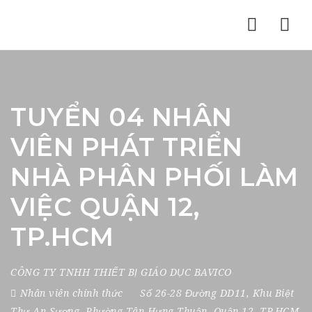
Nav
TUYỂN 04 NHÂN
VIÊN PHÁT TRIỂN
NHÀ PHÂN PHỐI LÀM
VIỆC QUẬN 12,
TP.HCM
CÔNG TY TNHH THIẾT BỊ GIÁO DỤC BAVICO
Nhân viên chính thức
Số 26-28 Đường DD11
,
Khu Biệt
Thự An Sương
,
Phường Tân Hưng Thuận
,
Quận 12
,
TP.HCM