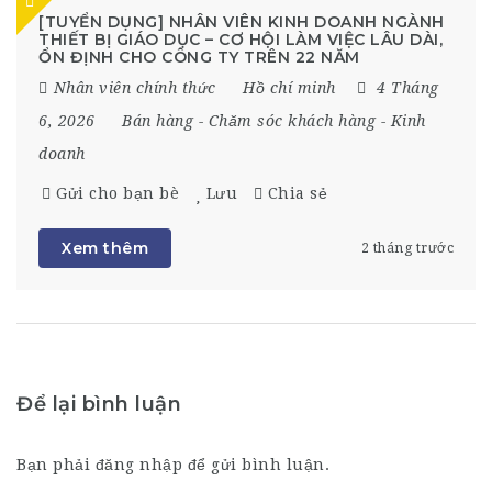
[TUYỂN DỤNG] NHÂN VIÊN KINH DOANH NGÀNH
THIẾT BỊ GIÁO DỤC – CƠ HỘI LÀM VIỆC LÂU DÀI,
ỔN ĐỊNH CHO CÔNG TY TRÊN 22 NĂM
Nhân viên chính thức
Hồ chí minh
4 Tháng
6, 2026
Bán hàng
-
Chăm sóc khách hàng
-
Kinh
doanh
Gửi cho bạn bè
Lưu
Chia sẻ
Xem thêm
2 tháng trước
Để lại bình luận
Bạn phải
đăng nhập
để gửi bình luận.