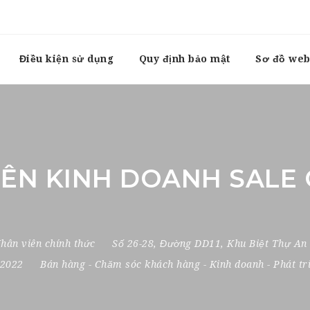
Điều kiện sử dụng
Quy định bảo mật
Sơ đồ web
IÊN KINH DOANH SALE 
hân viên chính thức
Số 26-28
,
Đường DD11
,
Khu Biệt Thự An
, 2022
Bán hàng
-
Chăm sóc khách hàng
-
Kinh doanh
-
Phát tr