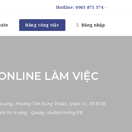
Hotline:
0963 871 374
-
site
Đăng công việc
Đăng nhập
ONLINE LÀM VIỆC
 Sương
,
Phường Tân Hưng Thuận
,
Quận 12
,
TP.HCM
iển thị trường
-
Quảng cáo/Marketing/PR