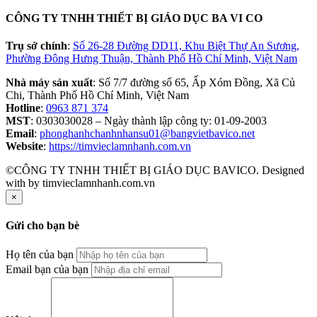
CÔNG TY TNHH THIẾT BỊ GIÁO DỤC BA VI CO
Trụ sở chính
:
Số 26-28 Đường DD11, Khu Biệt Thự An Sương,
Phường Đông Hưng Thuận, Thành Phố Hồ Chí Minh, Việt Nam
Nhà máy sản xuất
: Số 7/7 đường số 65, Ấp Xóm Đồng, Xã Củ
Chi, Thành Phố Hồ Chí Minh, Việt Nam
Hotline
:
0963 871 374
MST
: 0303030028 – Ngày thành lập công ty: 01-09-2003
Email
:
phonghanhchanhnhansu01@bangvietbavico.net
Website
:
https://timvieclamnhanh.com.vn
©CÔNG TY TNHH THIẾT BỊ GIÁO DỤC BAVICO. Designed
with
by timvieclamnhanh.com.vn
×
Gửi cho bạn bè
Họ tên của bạn
Email bạn của bạn