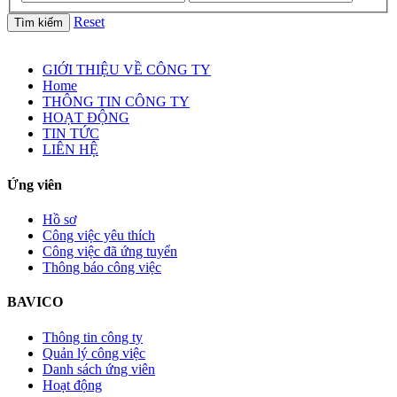
Reset
Tìm kiếm
GIỚI THIỆU VỀ CÔNG TY
Home
THÔNG TIN CÔNG TY
HOẠT ĐỘNG
TIN TỨC
LIÊN HỆ
Ứng viên
Hồ sơ
Công việc yêu thích
Công việc đã ứng tuyển
Thông báo công việc
BAVICO
Thông tin công ty
Quản lý công việc
Danh sách ứng viên
Hoạt động