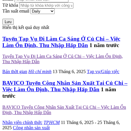
Từ khóa
Tần suất email
Lưu
Hiển thị kết quả duy nhất
Tuyển Tạp Vụ Đi Làm Ca Sáng Ở Củ Chi – Việc
Làm Ổn Định, Thu Nhập Hấp Dẫn
1 năm trước
Tuyển Tạp Vụ Đi Làm Ca Sáng Ở Củ Chi – Việc Làm Ổn Định,
Thu Nhập Hấp Dẫn
Bán thời gian
Hồ chí minh
13 Tháng 6, 2025
Tạp vụ/Giúp việc
BAVICO Tuyển Công Nhân Sản Xuất Tại Củ Chi –
Việc Làm Ổn Định, Thu Nhập Hấp Dẫn
1 năm
trước
BAVICO Tuyển Công Nhân Sản Xuất Tại Củ Chi – Việc Làm Ổn
Định, Thu Nhập Hấp Dẫn
Nhân viên chính thức
TPHCM
11 Tháng 6, 2025
- 25 Tháng 6,
2025
Công nhân sản xuất