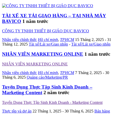
TÀI XẾ XE TẢI GIAO HÀNG – TẠI NHÀ MÁY
BAVICO
1 năm trước
CÔNG TY TNHH THIẾT BỊ GIÁO DỤC BAVICO
Nhân viên chính thức
Hồ chí minh
,
TPHCM
15 Tháng 2, 2025
- 31
Tháng 12, 2025
Tài xế/Lái xe/Giao nhận
-
Tài xế/Lái xe/Giao nhận
NHÂN VIÊN MARKETING ONLINE
1 năm trước
NHÂN VIÊN MARKETING ONLINE
Nhân viên chính thức
Hồ chí minh
,
TPHCM
7 Tháng 2, 2025
- 30
Tháng 6, 2025
Quảng cáo/Marketing/PR
Tuyển Dụng Thực Tập Sinh Kinh Doanh –
Marketing Content
2 năm trước
Tuyển Dụng Thực Tập Sinh Kinh Doanh - Marketing Content
Thực tập và dự án
22 Tháng 1, 2025
- 30 Tháng 6, 2025
Bán hàng