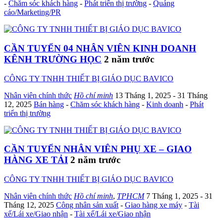
-
Chăm sóc khách hàng
-
Phát triển thị trường
-
Quảng
cáo/Marketing/PR
CẦN TUYỂN 04 NHÂN VIÊN KINH DOANH
KÊNH TRƯỜNG HỌC
2 năm trước
CÔNG TY TNHH THIẾT BỊ GIÁO DỤC BAVICO
Nhân viên chính thức
Hồ chí minh
13 Tháng 1, 2025
- 31 Tháng
12, 2025
Bán hàng
-
Chăm sóc khách hàng
-
Kinh doanh
-
Phát
triển thị trường
CẦN TUYỂN NHÂN VIÊN PHỤ XE – GIAO
HÀNG XE TẢI
2 năm trước
CÔNG TY TNHH THIẾT BỊ GIÁO DỤC BAVICO
Nhân viên chính thức
Hồ chí minh
,
TPHCM
7 Tháng 1, 2025
- 31
Tháng 12, 2025
Công nhân sản xuất
-
Giao hàng xe máy
-
Tài
xế/Lái xe/Giao nhận
-
Tài xế/Lái xe/Giao nhận