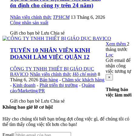
ổn định cho công ty trên 24 năm)
Nhân viên chính thức
TPHCM
13 Tháng 6, 2026
Công nhân sản xuất
Gửi cho bạn bè
Lưu
Chia sẻ
Xem thêm
2
tháng trước
TUYỂN 10 NHÂN VIÊN KINH
Lọc
DOANH LÀM VIỆC QUẬN 12
Gửi email để
nhận công
CÔNG TY TNHH THIẾT BỊ GIÁO DỤC
việc tương tự
BAVICO
Nhân viên chính thức
Hồ chí minh
8
×
Tháng 6, 2026
Bán hàng
-
Chăm sóc khách hàng
-
Kinh doanh
-
Phát triển thị trường
-
Quảng
Thông báo
cáo/Marketing/PR
việc làm mới
Gửi cho bạn bè
Lưu
Chia sẻ
Không bao giờ lỡ cơ hội!
Hãy cho chúng tôi biết bạn trông đợi công việc gì, để chúng tôi có
thể tìm thấy công việc tốt hơn cho bạn!
Email