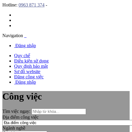
Hotline:
0963 871 374
-
Navigation
Đăng nhập
Quy chế
Điều kiện sử dụng
Quy định bảo mật
Sơ đồ website
Đăng công việc
Đăng nhập
Công việc
Tìm việc ngay:
Địa điểm công việc
Ngành nghề