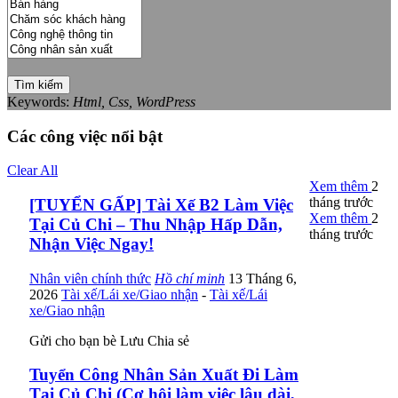
Tìm kiếm
Keywords:
Html, Css, WordPress
Các công việc nổi bật
Clear All
Xem thêm
2
tháng trước
[TUYỂN GẤP] Tài Xế B2 Làm Việc
Xem thêm
2
Tại Củ Chi – Thu Nhập Hấp Dẫn,
tháng trước
Nhận Việc Ngay!
Nhân viên chính thức
Hồ chí minh
13 Tháng 6,
2026
Tài xế/Lái xe/Giao nhận
-
Tài xế/Lái
xe/Giao nhận
Gửi cho bạn bè
Lưu
Chia sẻ
Tuyển Công Nhân Sản Xuất Đi Làm
Tại Củ Chi (Cơ hội làm việc lâu dài,