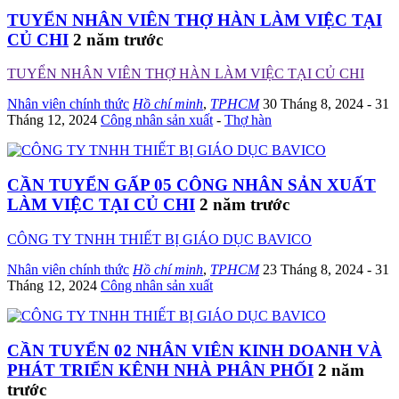
TUYỂN NHÂN VIÊN THỢ HÀN LÀM VIỆC TẠI
CỦ CHI
2 năm trước
TUYỂN NHÂN VIÊN THỢ HÀN LÀM VIỆC TẠI CỦ CHI
Nhân viên chính thức
Hồ chí minh
,
TPHCM
30 Tháng 8, 2024
- 31
Tháng 12, 2024
Công nhân sản xuất
-
Thợ hàn
CẦN TUYỂN GẤP 05 CÔNG NHÂN SẢN XUẤT
LÀM VIỆC TẠI CỦ CHI
2 năm trước
CÔNG TY TNHH THIẾT BỊ GIÁO DỤC BAVICO
Nhân viên chính thức
Hồ chí minh
,
TPHCM
23 Tháng 8, 2024
- 31
Tháng 12, 2024
Công nhân sản xuất
CẦN TUYỂN 02 NHÂN VIÊN KINH DOANH VÀ
PHÁT TRIỂN KÊNH NHÀ PHÂN PHỐI
2 năm
trước