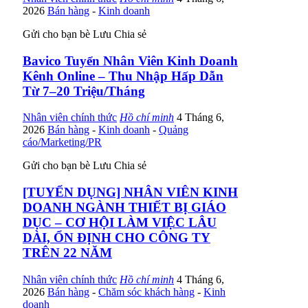
2026
Bán hàng
-
Kinh doanh
Gửi cho bạn bè
Lưu
Chia sẻ
Bavico Tuyển Nhân Viên Kinh Doanh
Kênh Online – Thu Nhập Hấp Dẫn
Từ 7–20 Triệu/Tháng
Nhân viên chính thức
Hồ chí minh
4 Tháng 6,
2026
Bán hàng
-
Kinh doanh
-
Quảng
cáo/Marketing/PR
Gửi cho bạn bè
Lưu
Chia sẻ
[TUYỂN DỤNG] NHÂN VIÊN KINH
DOANH NGÀNH THIẾT BỊ GIÁO
DỤC – CƠ HỘI LÀM VIỆC LÂU
DÀI, ỔN ĐỊNH CHO CÔNG TY
TRÊN 22 NĂM
Nhân viên chính thức
Hồ chí minh
4 Tháng 6,
2026
Bán hàng
-
Chăm sóc khách hàng
-
Kinh
doanh