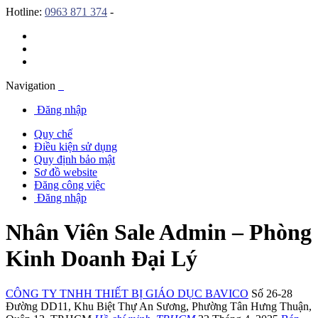
Hotline:
0963 871 374
-
Navigation
Đăng nhập
Quy chế
Điều kiện sử dụng
Quy định bảo mật
Sơ đồ website
Đăng công việc
Đăng nhập
Nhân Viên Sale Admin – Phòng
Kinh Doanh Đại Lý
CÔNG TY TNHH THIẾT BỊ GIÁO DỤC BAVICO
Số 26-28
Đường DD11
,
Khu Biệt Thự An Sương
,
Phường Tân Hưng Thuận
,