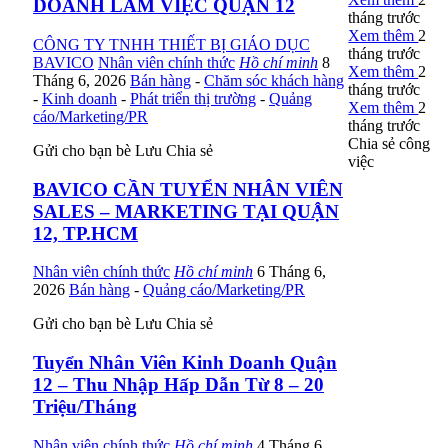
DOANH LÀM VIỆC QUẬN 12
tháng trước
Xem thêm
2
CÔNG TY TNHH THIẾT BỊ GIÁO DỤC
tháng trước
BAVICO
Nhân viên chính thức
Hồ chí minh
8
Xem thêm
2
Tháng 6, 2026
Bán hàng
-
Chăm sóc khách hàng
tháng trước
-
Kinh doanh
-
Phát triển thị trường
-
Quảng
Xem thêm
2
cáo/Marketing/PR
tháng trước
Chia sẻ công
Gửi cho bạn bè
Lưu
Chia sẻ
việc
BAVICO CẦN TUYỂN NHÂN VIÊN
SALES – MARKETING TẠI QUẬN
12, TP.HCM
Nhân viên chính thức
Hồ chí minh
6 Tháng 6,
2026
Bán hàng
-
Quảng cáo/Marketing/PR
Gửi cho bạn bè
Lưu
Chia sẻ
Tuyển Nhân Viên Kinh Doanh Quận
12 – Thu Nhập Hấp Dẫn Từ 8 – 20
Triệu/Tháng
Nhân viên chính thức
Hồ chí minh
4 Tháng 6,