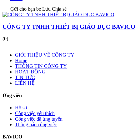
Gửi cho bạn bè
Lưu
Chia sẻ
CÔNG TY TNHH THIẾT BỊ GIÁO DỤC BAVICO
(0)
GIỚI THIỆU VỀ CÔNG TY
Home
THÔNG TIN CÔNG TY
HOẠT ĐỘNG
TIN TỨC
LIÊN HỆ
Ứng viên
Hồ sơ
Công việc yêu thích
Công việc đã ứng tuyển
Thông báo công việc
BAVICO