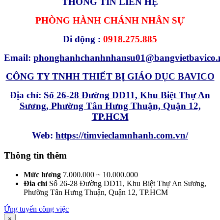
THÔNG TIN LIÊN HỆ
PHÒNG HÀNH CHÁNH NHÂN SỰ
Di động :
0918.275.885
Email:
phonghanhchanhnhansu01@bangvietbavico.
CÔNG TY TNHH THIẾT BỊ GIÁO DỤC BAVICO
Địa chỉ:
Số 26-28 Đường DD11, Khu Biệt Thự An
Sương, Phường Tân Hưng Thuận, Quận 12,
TP.HCM
Web:
https://timvieclamnhanh.com.vn/
Thông tin thêm
Mức lương
7.000.000 ~ 10.000.000
Đia chỉ
Số 26-28 Đường DD11, Khu Biệt Thự An Sương,
Phường Tân Hưng Thuận, Quận 12, TP.HCM
Ứng tuyển công việc
×