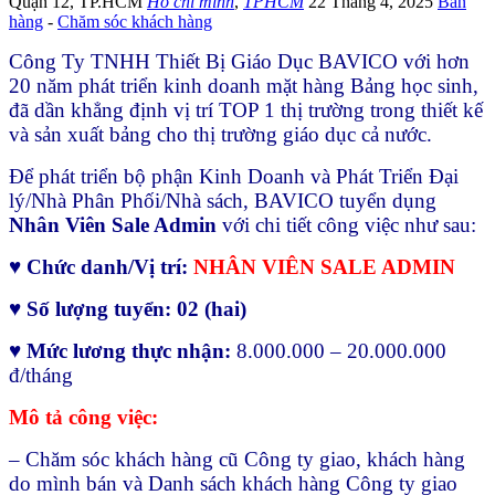
Quận 12
,
TP.HCM
Hồ chí minh
,
TPHCM
22 Tháng 4, 2025
Bán
hàng
-
Chăm sóc khách hàng
Công Ty TNHH Thiết Bị Giáo Dục BAVICO với hơn
20 năm phát triển kinh doanh mặt hàng Bảng học sinh,
đã dần khẳng định vị trí TOP 1 thị trường trong thiết kế
và sản xuất bảng cho thị trường giáo dục cả nước.
Để phát triển bộ phận Kinh Doanh và Phát Triển Đại
lý/Nhà Phân Phối/Nhà sách, BAVICO tuyển dụng
Nhân Viên Sale Admin
với chi tiết công việc như sau:
♥ Chức danh/Vị trí:
NHÂN VIÊN SALE ADMIN
♥ Số lượng tuyển: 02 (hai)
♥ Mức lương thực nhận:
8.000.000 – 20.000.000
đ/tháng
Mô tả công việc:
– Chăm sóc khách hàng cũ Công ty giao, khách hàng
do mình bán và Danh sách khách hàng Công ty giao