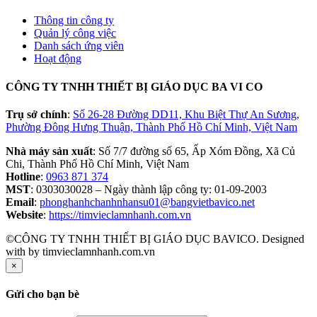
Thông tin công ty
Quản lý công việc
Danh sách ứng viên
Hoạt động
CÔNG TY TNHH THIẾT BỊ GIÁO DỤC BA VI CO
Trụ sở chính
:
Số 26-28 Đường DD11, Khu Biệt Thự An Sương,
Phường Đông Hưng Thuận, Thành Phố Hồ Chí Minh, Việt Nam
Nhà máy sản xuất
: Số 7/7 đường số 65, Ấp Xóm Đồng, Xã Củ
Chi, Thành Phố Hồ Chí Minh, Việt Nam
Hotline
:
0963 871 374
MST
: 0303030028 – Ngày thành lập công ty: 01-09-2003
Email
:
phonghanhchanhnhansu01@bangvietbavico.net
Website
:
https://timvieclamnhanh.com.vn
©CÔNG TY TNHH THIẾT BỊ GIÁO DỤC BAVICO. Designed
with
by timvieclamnhanh.com.vn
×
Gửi cho bạn bè