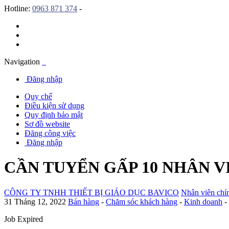
Hotline:
0963 871 374
-
Navigation
Đăng nhập
Quy chế
Điều kiện sử dụng
Quy định bảo mật
Sơ đồ website
Đăng công việc
Đăng nhập
CẦN TUYỂN GẤP 10 NHÂN V
CÔNG TY TNHH THIẾT BỊ GIÁO DỤC BAVICO
Nhân viên chí
31 Tháng 12, 2022
Bán hàng
-
Chăm sóc khách hàng
-
Kinh doanh
-
Job Expired