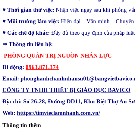
♥
Thời gian thử việc:
Nhận việc ngay sau khi phỏng vấn
♥
Môi trường làm việc:
Hiện đại – Văn minh – Chuyên n
♥
Các chế độ khác:
Đầy đủ theo quy định của pháp luật
⇒ Thông tin liên hệ:
PHÒNG QUẢN TRỊ NGUỒN NHÂN LỰC
Di động:
0963.871.374
Email:
phonghanhchanhnhansu01@bangvietbavico.
CÔNG TY TNHH THIẾT BỊ GIÁO DỤC BAVICO
Địa chỉ:
Số 26-28, Đường DD11, Khu Biệt Thự An 
Web:
htttps://timvieclamnhanh.com.vn/
Thông tin thêm