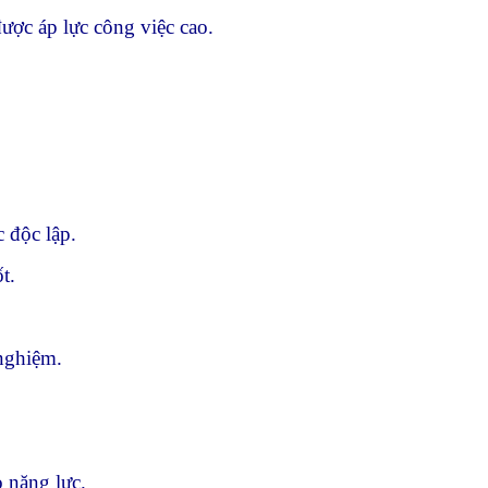
ược áp lực công việc cao.
c độc lập.
t.
nghiệm.
 năng lực.