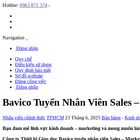
Hotline:
0963 871 374
-
Navigation
Đăng nhập
Quy chế
Điều kiện sử dụng
Quy định bảo mật
Sơ đồ website
Đăng công việc
Đăng nhập
Bavico Tuyển Nhân Viên Sales 
Nhân viên chính thức
TPHCM
23 Tháng 6, 2025
Bán hàng
-
Kinh d
Bạn đam mê lĩnh vực kinh doanh – marketing và mong muốn làm 
Công ty Thiết bị Giáo dục Bavico tuyển nhân viên Sales – Marke