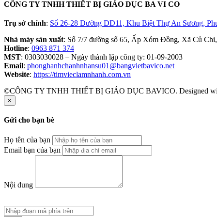
CÔNG TY TNHH THIẾT BỊ GIÁO DỤC BA VI CO
Trụ sở chính
:
Số 26-28 Đường DD11, Khu Biệt Thự An Sương, Ph
Nhà máy sản xuất
: Số 7/7 đường số 65, Ấp Xóm Đồng, Xã Củ Chi
Hotline
:
0963 871 374
MST
: 0303030028 – Ngày thành lập công ty: 01-09-2003
Email
:
phonghanhchanhnhansu01@bangvietbavico.net
Website
:
https://timvieclamnhanh.com.vn
©CÔNG TY TNHH THIẾT BỊ GIÁO DỤC BAVICO. Designed w
×
Gửi cho bạn bè
Họ tên của bạn
Email bạn của bạn
Nội dung