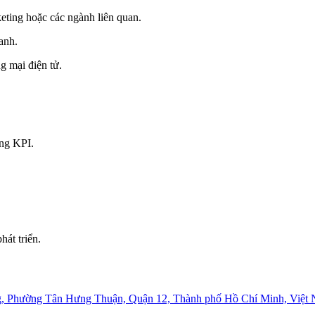
ting hoặc các ngành liên quan.
anh.
g mại điện tử.
ng KPI.
hát triển.
g, Phường Tân Hưng Thuận, Quận 12, Thành phố Hồ Chí Minh, Việt