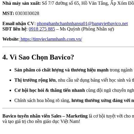
Nhà máy sản xuất:
Số 7/7 đường số 65, Hồ Văn Tắng, Ấp Xóm Đồ
MST:
0303030028
Email nhận CV
:
phonghanhchanhnhansu01@bangvietbavico.net
SĐT liên hệ
:
0918 275 885
– Ms Quỳnh (Phòng Nhân sự)
Website
:
https://timvieclamnhanh.com.vn/
4. Vì Sao Chọn Bavico?
Sản phẩm có chất lượng và thương hiệu mạnh
trong ngành t
Thị trường rộng lớn
, nhu cầu sử dụng bảng viết học sinh và t
Cơ hội học hỏi & thăng tiến nhanh
cùng đội ngũ chuyên ngh
Chính sách hoa hồng rõ ràng,
lương thưởng xứng đáng với n
Bavico tuyển nhân viên Sales – Marketing
là cơ hội tuyệt vời cho
và tạo giá trị cho nền giáo dục Việt Nam!