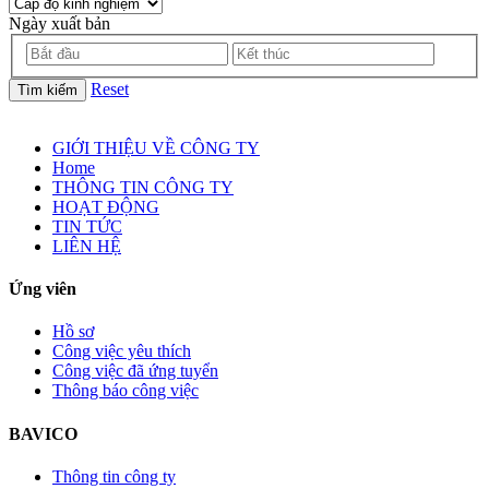
Ngày xuất bản
Reset
Tìm kiếm
GIỚI THIỆU VỀ CÔNG TY
Home
THÔNG TIN CÔNG TY
HOẠT ĐỘNG
TIN TỨC
LIÊN HỆ
Ứng viên
Hồ sơ
Công việc yêu thích
Công việc đã ứng tuyển
Thông báo công việc
BAVICO
Thông tin công ty