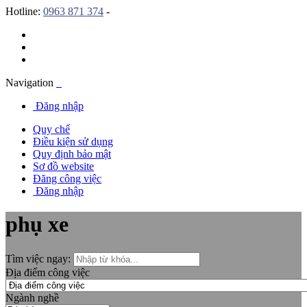
Hotline:
0963 871 374
-
Navigation
Đăng nhập
Quy chế
Điều kiện sử dụng
Quy định bảo mật
Sơ đồ website
Đăng công việc
Đăng nhập
phụ xe
Tìm việc ngay:
Địa điểm công việc
Ngành nghề