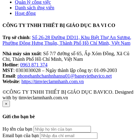
Quản lý công việc
Danh sách ứng viên
Hoạt động
CÔNG TY TNHH THIẾT BỊ GIÁO DỤC BA VI CO
Trụ sở chính
:
Số 26-28 Đường DD11, Khu Biệt Thự An Sương,
Phường Đông Hưng Thuận, Thành Phố Hồ Chí Minh, Việt Nam
Nhà máy sản xuất
: Số 7/7 đường số 65, Ấp Xóm Đồng, Xã Củ
Chi, Thành Phố Hồ Chí Minh, Việt Nam
Hotline
:
0963 871 374
MST
: 0303030028 – Ngày thành lập công ty: 01-09-2003
Email
:
phonghanhchanhnhansu01@bangvietbavico.net
Website
:
https://timvieclamnhanh.com.vn
©CÔNG TY TNHH THIẾT BỊ GIÁO DỤC BAVICO. Designed
with
by timvieclamnhanh.com.vn
×
Gửi cho bạn bè
Họ tên của bạn
Email bạn của bạn