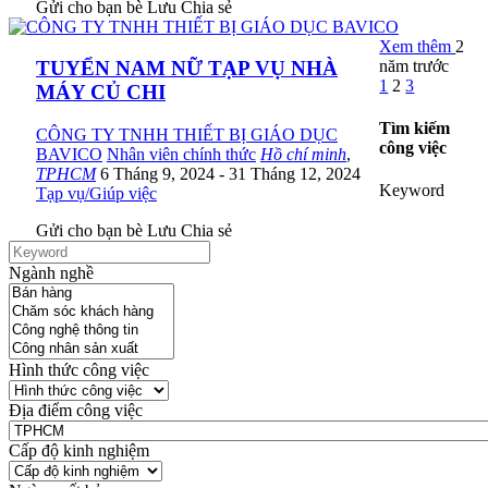
Gửi cho bạn bè
Lưu
Chia sẻ
Xem thêm
2
năm trước
TUYỂN NAM NỮ TẠP VỤ NHÀ
1
2
3
MÁY CỦ CHI
Tìm kiếm
CÔNG TY TNHH THIẾT BỊ GIÁO DỤC
công việc
BAVICO
Nhân viên chính thức
Hồ chí minh
,
TPHCM
6 Tháng 9, 2024
- 31 Tháng 12, 2024
Keyword
Tạp vụ/Giúp việc
Gửi cho bạn bè
Lưu
Chia sẻ
Ngành nghề
Hình thức công việc
Địa điểm công việc
Cấp độ kinh nghiệm