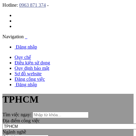
Hotline:
0963 871 374
-
Navigation
Đăng nhập
Quy chế
Điều kiện sử dụng
Quy định bảo mật
Sơ đồ website
Đăng công việc
Đăng nhập
TPHCM
Tìm việc ngay:
Địa điểm công việc
Ngành nghề