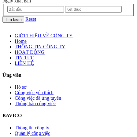
Ngày xuất bản
Reset
Tìm kiếm
GIỚI THIỆU VỀ CÔNG TY
Home
THÔNG TIN CÔNG TY
HOẠT ĐỘNG
TIN TỨC
LIÊN HỆ
Ứng viên
Hồ sơ
Công việc yêu thích
Công việc đã ứng tuyển
Thông báo công việc
BAVICO
Thông tin công ty
Quản lý công việc