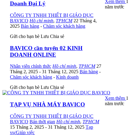
Xem thêm
1
Doanh Đại Lý
năm trước
CÔNG TY TNHH THIẾT BỊ GIÁO DỤC
BAVICO
Hồ chí minh
,
TPHCM
22 Tháng 4,
2025
Bán hàng
-
Chăm sóc khách hàng
Gửi cho bạn bè
Lưu
Chia sẻ
BAVICO cần tuyển 02 KINH
DOANH ONLINE
Nhân viên chính thức
Hồ chí minh
,
TPHCM
27
Tháng 2, 2025
- 31 Tháng 12, 2025
Bán hàng
-
Chăm sóc khách hàng
-
Kinh doanh
Gửi cho bạn bè
Lưu
Chia sẻ
Xem thêm
1
năm trước
TẠP VỤ NHÀ MÁY BAVICO
CÔNG TY TNHH THIẾT BỊ GIÁO DỤC
BAVICO
Bán thời gian
Hồ chí minh
,
TPHCM
15 Tháng 2, 2025
- 31 Tháng 12, 2025
Tạp
vụ/Giúp việc