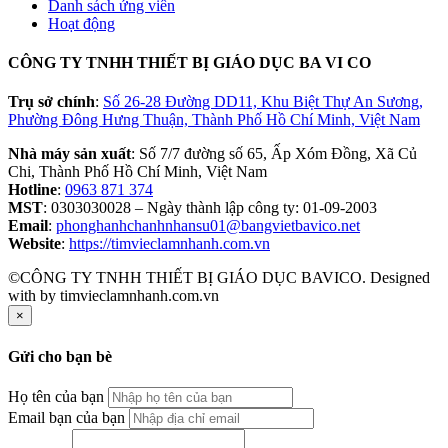
Danh sách ứng viên
Hoạt động
CÔNG TY TNHH THIẾT BỊ GIÁO DỤC BA VI CO
Trụ sở chính
:
Số 26-28 Đường DD11, Khu Biệt Thự An Sương,
Phường Đông Hưng Thuận, Thành Phố Hồ Chí Minh, Việt Nam
Nhà máy sản xuất
: Số 7/7 đường số 65, Ấp Xóm Đồng, Xã Củ
Chi, Thành Phố Hồ Chí Minh, Việt Nam
Hotline
:
0963 871 374
MST
: 0303030028 – Ngày thành lập công ty: 01-09-2003
Email
:
phonghanhchanhnhansu01@bangvietbavico.net
Website
:
https://timvieclamnhanh.com.vn
©CÔNG TY TNHH THIẾT BỊ GIÁO DỤC BAVICO. Designed
with
by timvieclamnhanh.com.vn
×
Gửi cho bạn bè
Họ tên của bạn
Email bạn của bạn