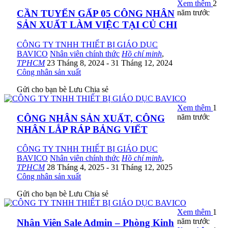
Xem thêm
2
năm trước
CẦN TUYỂN GẤP 05 CÔNG NHÂN
SẢN XUẤT LÀM VIỆC TẠI CỦ CHI
CÔNG TY TNHH THIẾT BỊ GIÁO DỤC
BAVICO
Nhân viên chính thức
Hồ chí minh
,
TPHCM
23 Tháng 8, 2024
- 31 Tháng 12, 2024
Công nhân sản xuất
Gửi cho bạn bè
Lưu
Chia sẻ
Xem thêm
1
năm trước
CÔNG NHÂN SẢN XUẤT, CÔNG
NHÂN LẮP RÁP BẢNG VIẾT
CÔNG TY TNHH THIẾT BỊ GIÁO DỤC
BAVICO
Nhân viên chính thức
Hồ chí minh
,
TPHCM
28 Tháng 4, 2025
- 31 Tháng 12, 2025
Công nhân sản xuất
Gửi cho bạn bè
Lưu
Chia sẻ
Xem thêm
1
năm trước
Nhân Viên Sale Admin – Phòng Kinh