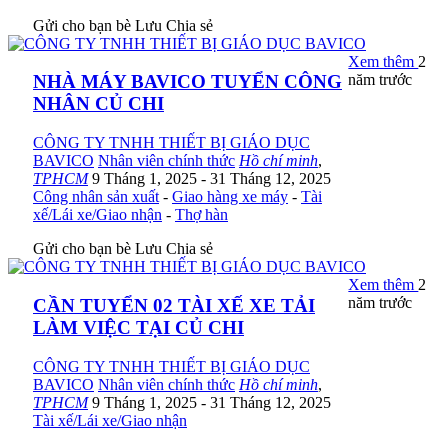
Gửi cho bạn bè
Lưu
Chia sẻ
Xem thêm
2
năm trước
NHÀ MÁY BAVICO TUYỂN CÔNG
NHÂN CỦ CHI
CÔNG TY TNHH THIẾT BỊ GIÁO DỤC
BAVICO
Nhân viên chính thức
Hồ chí minh
,
TPHCM
9 Tháng 1, 2025
- 31 Tháng 12, 2025
Công nhân sản xuất
-
Giao hàng xe máy
-
Tài
xế/Lái xe/Giao nhận
-
Thợ hàn
Gửi cho bạn bè
Lưu
Chia sẻ
Xem thêm
2
năm trước
CẦN TUYỂN 02 TÀI XẾ XE TẢI
LÀM VIỆC TẠI CỦ CHI
CÔNG TY TNHH THIẾT BỊ GIÁO DỤC
BAVICO
Nhân viên chính thức
Hồ chí minh
,
TPHCM
9 Tháng 1, 2025
- 31 Tháng 12, 2025
Tài xế/Lái xe/Giao nhận