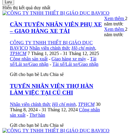
Lưu
Hiển thị kết quả duy nhất
Xem thêm
2
năm trước
CẦN TUYỂN NHÂN VIÊN PHỤ XE
Xem thêm
2
– GIAO HÀNG XE TẢI
năm trước
CÔNG TY TNHH THIẾT BỊ GIÁO DỤC
BAVICO
Nhân viên chính thức
Hồ chí minh
,
TPHCM
7 Tháng 1, 2025
- 31 Tháng 12, 2025
Công nhân sản xuất
-
Giao hàng xe máy
-
Tài
xế/Lái xe/Giao nhận
-
Tài xế/Lái xe/Giao nhận
Gửi cho bạn bè
Lưu
Chia sẻ
TUYỂN NHÂN VIÊN THỢ HÀN
LÀM VIỆC TẠI CỦ CHI
Nhân viên chính thức
Hồ chí minh
,
TPHCM
30
Tháng 8, 2024
- 31 Tháng 12, 2024
Công nhân
sản xuất
-
Thợ hàn
Gửi cho bạn bè
Lưu
Chia sẻ