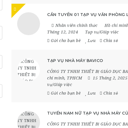
CẦN TUYỂN 01 TẠP VỤ VĂN PHÒNG 
Nhân viên chính thức
Hồ chí min
Tháng 12, 2024
Tạp vụ/Giúp việc
Gửi cho bạn bè
Lưu
Chia sẻ
TẠP VỤ NHÀ MÁY BAVICO
CÔNG TY TNHH THIẾT BỊ GIÁO DỤC B
chí minh
,
TPHCM
15 Tháng 2, 202
vụ/Giúp việc
Gửi cho bạn bè
Lưu
Chia sẻ
TUYỂN NAM NỮ TẠP VỤ NHÀ MÁY CỦ
CÔNG TY TNHH THIẾT BỊ GIÁO DỤC B