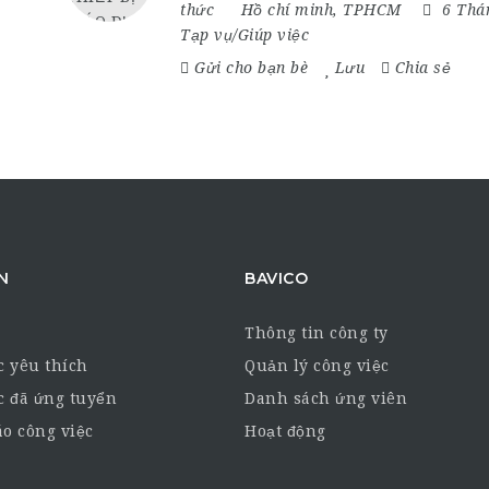
thức
Hồ chí minh
,
TPHCM
6 Thá
Tạp vụ/Giúp việc
Gửi cho bạn bè
Lưu
Chia sẻ
N
BAVICO
Thông tin công ty
c yêu thích
Quản lý công việc
c đã ứng tuyển
Danh sách ứng viên
o công việc
Hoạt động