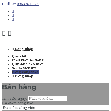
Hotline:
0963 871 374
-
Navigation
Đăng nhập
Quy chế
Điều kiện sử dụng
Quy định bảo mật
Sơ đồ website
Đăng công việc
Đăng nhập
Bán hàng
Tìm việc ngay:
Địa điểm công việc