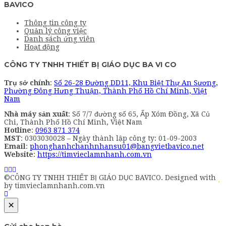
BAVICO
Thông tin công ty
Quản lý công việc
Danh sách ứng viên
Hoạt động
CÔNG TY TNHH THIẾT BỊ GIÁO DỤC BA VI CO
Trụ sở chính
:
Số 26-28 Đường DD11, Khu Biệt Thự An Sương,
Phường Đông Hưng Thuận, Thành Phố Hồ Chí Minh, Việt
Nam
Nhà máy sản xuất
: Số 7/7 đường số 65, Ấp Xóm Đồng, Xã Củ
Chi, Thành Phố Hồ Chí Minh, Việt Nam
Hotline
:
0963 871 374
MST
: 0303030028 – Ngày thành lập công ty: 01-09-2003
Email
:
phonghanhchanhnhansu01@bangvietbavico.net
Website
:
https://timvieclamnhanh.com.vn
©CÔNG TY TNHH THIẾT BỊ GIÁO DỤC BAVICO. Designed with
by timvieclamnhanh.com.vn
×