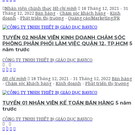
Nhân viên chính thức
Hồ chí minh
18 Tháng 12, 2021
- 31
Tháng 12, 2022
Bán hàng
-
Chăm sóc khách hàng
-
Kinh
doanh
-
Phát triển thị trường
-
Quảng cáo/Marketing/PR
TUYỂN 02 NHÂN VIÊN KINH DOANH CHĂM SÓC
PHÒNG PHÂN PHỐI LÀM VIỆC QUẬN 12, TP.HCM
5
năm trước
CÔNG TY TNHH THIẾT BỊ GIÁO DỤC BAVICO
Hồ chí minh
18 Tháng 12, 2021
- 31 Tháng 12, 2022
Bán hàng
-
Chăm sóc khách hàng
-
Kinh doanh
-
Phát triển thị trường
TUYỂN 01 NHÂN VIÊN KẾ TOÁN BÁN HÀNG
5 năm
trước
CÔNG TY TNHH THIẾT BỊ GIÁO DỤC BAVICO