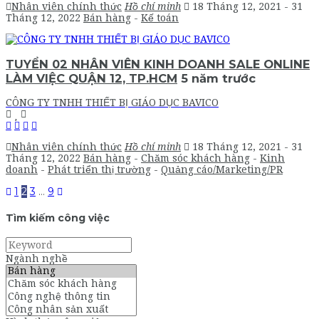
Nhân viên chính thức
Hồ chí minh
18 Tháng 12, 2021
- 31
Tháng 12, 2022
Bán hàng
-
Kế toán
TUYỂN 02 NHÂN VIÊN KINH DOANH SALE ONLINE
LÀM VIỆC QUẬN 12, TP.HCM
5 năm trước
CÔNG TY TNHH THIẾT BỊ GIÁO DỤC BAVICO
Nhân viên chính thức
Hồ chí minh
18 Tháng 12, 2021
- 31
Tháng 12, 2022
Bán hàng
-
Chăm sóc khách hàng
-
Kinh
doanh
-
Phát triển thị trường
-
Quảng cáo/Marketing/PR
1
2
3
…
9
Tìm kiếm công việc
Keyword
Ngành nghề