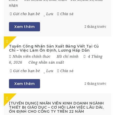
nhận
Gửi cho bạn bè
Lưu
Chia sẻ
Xem thêm
2 tháng trước
Tuyển Công Nhân Sản Xuất Bảng Viết Tại Củ
Chi – Việc Làm Ổn Định, Lương Hấp Dẫn
Nhân viên chính thức
Hồ chí minh
4 Tháng
6, 2026
Công nhân sản xuất
Gửi cho bạn bè
Lưu
Chia sẻ
Xem thêm
2 tháng trước
[TUYỂN DỤNG] NHÂN VIÊN KINH DOANH NGÀNH
THIẾT BỊ GIÁO DỤC – CƠ HỘI LÀM VIỆC LÂU DÀI,
ỔN ĐỊNH CHO CÔNG TY TRÊN 22 NĂM