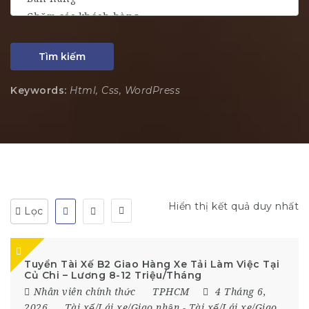
Tìm kiếm
Keywords:
Html, Css, WordPress
Hiển thị kết quả duy nhất
Lọc
Tuyển Tài Xế B2 Giao Hàng Xe Tải Làm Việc Tại
Củ Chi – Lương 8-12 Triệu/Tháng
Nhân viên chính thức
TPHCM
4 Tháng 6,
2026
Tài xế/Lái xe/Giao nhận
-
Tài xế/Lái xe/Giao