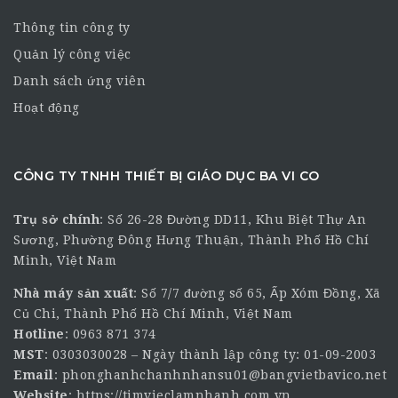
Thông tin công ty
Quản lý công việc
Danh sách ứng viên
Hoạt động
CÔNG TY TNHH THIẾT BỊ GIÁO DỤC BA VI CO
Trụ sở chính
:
Số 26-28 Đường DD11, Khu Biệt Thự An
Sương, Phường Đông Hưng Thuận, Thành Phố Hồ Chí
Minh, Việt Nam
Nhà máy sản xuất
: Số 7/7 đường số 65, Ấp Xóm Đồng, Xã
Củ Chi, Thành Phố Hồ Chí Minh, Việt Nam
Hotline
:
0963 871 374
MST
: 0303030028 – Ngày thành lập công ty: 01-09-2003
Email
:
phonghanhchanhnhansu01@bangvietbavico.net
Website
:
https://timvieclamnhanh.com.vn