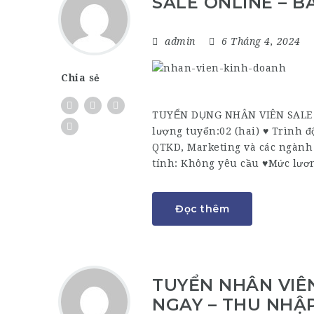
SALE ONLINE – B
admin
6 Tháng 4, 2024
Chia sẻ
TUYỂN DỤNG NHÂN VIÊN SALE ON
lượng tuyển:02 (hai) ♥ Trình đ
QTKD, Marketing và các ngành 
tính: Không yêu cầu ♥Mức lươn
Đọc thêm
TUYỂN NHÂN VIÊ
NGAY – THU NHẬ