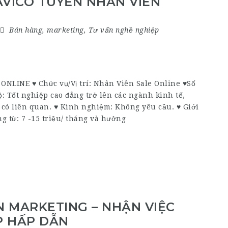
AVICO TUYỂN NHÂN VIÊN
Bán hàng
,
marketing
,
Tư vấn nghề nghiệp
LINE ♥ Chức vụ/Vị trí: Nhân Viên Sale Online ♥Số
ộ: Tốt nghiệp cao đẳng trở lên các ngành kinh tế,
có liên quan. ♥ Kinh nghiệm: Không yêu cầu. ♥ Giới
g từ: 7 -15 triệu/ tháng và hưởng
N MARKETING – NHẬN VIỆC
P HẤP DẪN