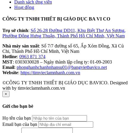
Danh sách ứng viên
Hoạt động
CÔNG TY TNHH THIẾT BỊ GIÁO DỤC BA VI CO
Trụ sở chính
:
Số 26-28 Đường DD11, Khu Biệt Thự An Sương,
Phường Đông Hưng Thuận, Thành Phố Hồ Chí Minh, Việt Nam
Nhà máy sản xuất
: Số 7/7 đường số 65, Ấp Xóm Đồng, Xã Củ
Chi, Thành Phố Hồ Chí Minh, Việt Nam
Hotline
:
0963 871 374
MST
: 0303030028 – Ngày thành lập công ty: 01-09-2003
Email
:
phonghanhchanhnhansu01@bangvietbavico.net
Website
:
https://timvieclamnhanh.com.vn
©CÔNG TY TNHH THIẾT BỊ GIÁO DỤC BAVICO. Designed
with
by timvieclamnhanh.com.vn
×
Gửi cho bạn bè
Họ tên của bạn
Email bạn của bạn