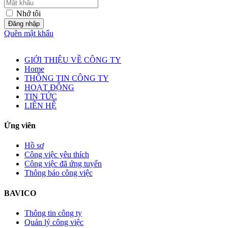
Nhớ tôi
Đăng nhập
Quên mật khẩu
GIỚI THIỆU VỀ CÔNG TY
Home
THÔNG TIN CÔNG TY
HOẠT ĐỘNG
TIN TỨC
LIÊN HỆ
Ứng viên
Hồ sơ
Công việc yêu thích
Công việc đã ứng tuyển
Thông báo công việc
BAVICO
Thông tin công ty
Quản lý công việc