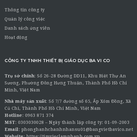
Thông tin công ty
Quản lý công việc
Danh sách ứng viên
Hoạt động
CÔNG TY TNHH THIẾT BỊ GIÁO DỤC BA VI CO
Trụ sở chính
:
Số 26-28 Đường DD11, Khu Biệt Thự An
Sương, Phường Đông Hưng Thuận, Thành Phố Hồ Chí
Minh, Việt Nam
Nhà máy sản xuất
: Số 7/7 đường số 65, Ấp Xóm Đồng, Xã
Củ Chi, Thành Phố Hồ Chí Minh, Việt Nam
Hotline
:
0963 871 374
MST
: 0303030028 – Ngày thành lập công ty: 01-09-2003
Email
:
phonghanhchanhnhansu01@bangvietbavico.net
Website
:
https://timvieclamnhanh.com.vn