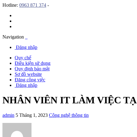
Hotline:
0963 871 374
-
Navigation
Đăng nhập
Quy chế
Điều kiện sử dụng
Quy định bảo mật
Sơ đồ website
Đăng công việc
Đăng nhập
NHÂN VIÊN IT LÀM VIỆC TẠ
admin
5 Tháng 1, 2023
Công nghệ thông tin