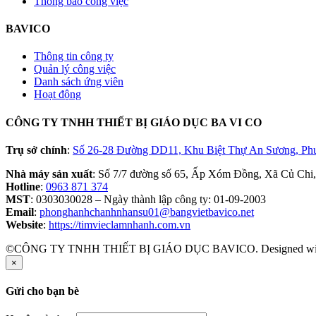
Thông báo công việc
BAVICO
Thông tin công ty
Quản lý công việc
Danh sách ứng viên
Hoạt động
CÔNG TY TNHH THIẾT BỊ GIÁO DỤC BA VI CO
Trụ sở chính
:
Số 26-28 Đường DD11, Khu Biệt Thự An Sương, Ph
Nhà máy sản xuất
: Số 7/7 đường số 65, Ấp Xóm Đồng, Xã Củ Chi
Hotline
:
0963 871 374
MST
: 0303030028 – Ngày thành lập công ty: 01-09-2003
Email
:
phonghanhchanhnhansu01@bangvietbavico.net
Website
:
https://timvieclamnhanh.com.vn
©CÔNG TY TNHH THIẾT BỊ GIÁO DỤC BAVICO. Designed w
×
Gửi cho bạn bè