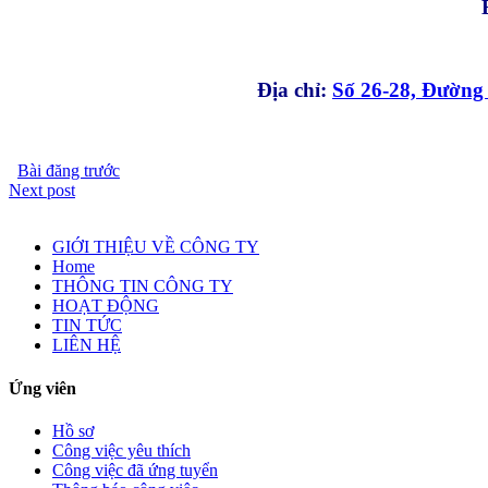
Địa chỉ:
Số 26-28, Đườn
Bài đăng trước
Next post
GIỚI THIỆU VỀ CÔNG TY
Home
THÔNG TIN CÔNG TY
HOẠT ĐỘNG
TIN TỨC
LIÊN HỆ
Ứng viên
Hồ sơ
Công việc yêu thích
Công việc đã ứng tuyển