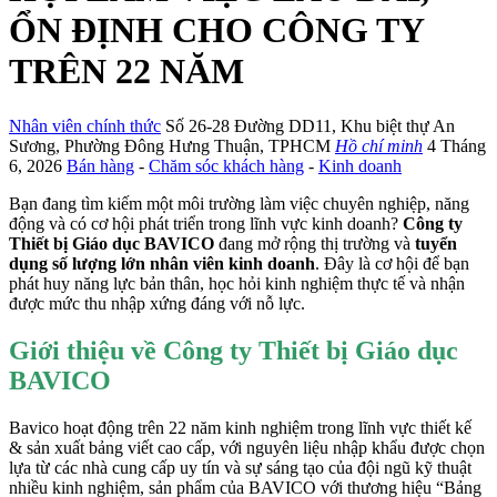
ỔN ĐỊNH CHO CÔNG TY
TRÊN 22 NĂM
Nhân viên chính thức
Số 26-28 Đường DD11
,
Khu biệt thự An
Sương
,
Phường Đông Hưng Thuận
,
TPHCM
Hồ chí minh
4 Tháng
6, 2026
Bán hàng
-
Chăm sóc khách hàng
-
Kinh doanh
Bạn đang tìm kiếm một môi trường làm việc chuyên nghiệp, năng
động và có cơ hội phát triển trong lĩnh vực kinh doanh?
Công ty
Thiết bị Giáo dục BAVICO
đang mở rộng thị trường và
tuyển
dụng số lượng lớn nhân viên kinh doanh
. Đây là cơ hội để bạn
phát huy năng lực bản thân, học hỏi kinh nghiệm thực tế và nhận
được mức thu nhập xứng đáng với nỗ lực.
Giới thiệu về Công ty Thiết bị Giáo dục
BAVICO
Bavico hoạt động trên 22 năm kinh nghiệm trong lĩnh vực thiết kế
& sản xuất bảng viết cao cấp, với nguyên liệu nhập khẩu được chọn
lựa từ các nhà cung cấp uy tín và sự sáng tạo của đội ngũ kỹ thuật
nhiều kinh nghiệm, sản phẩm của BAVICO với thương hiệu “Bảng