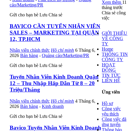
Xem thêm
11
cáo/Marketing/PR
tháng trước
Chia sẻ công
Gửi cho bạn bè
Lưu
Chia sẻ
việc
BAVICO CẦN TUYỂN NHÂN VIÊN
SALES – MARKETING TẠI QUẬN
GIỚI THIỆU
VỀ CÔNG
12, TP.HCM
TY
Home
Nhân viên chính thức
Hồ chí minh
6 Tháng 6,
THÔNG TIN
2026
Bán hàng
-
Quảng cáo/Marketing/PR
CÔNG TY
HOẠT
Gửi cho bạn bè
Lưu
Chia sẻ
ĐỘNG
TIN TỨC
Tuyển Nhân Viên Kinh Doanh Quận
LIÊN HỆ
12 – Thu Nhập Hấp Dẫn Từ 8 – 20
Triệu/Tháng
Ứng viên
Nhân viên chính thức
Hồ chí minh
4 Tháng 6,
Hồ sơ
2026
Bán hàng
-
Kinh doanh
Công việc
yêu thích
Gửi cho bạn bè
Lưu
Chia sẻ
Công việc đã
ứng tuyển
Bavico Tuyển Nhân Viên Kinh Doanh
Thông báo