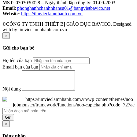
MST
: 0303030028 – Ngày thành lập công ty: 01-09-2003
Email
:
phonghanhchanhnhansu01@bangvietbavico.net
Website
:
https://timvieclamnhanh.com.vn
©CÔNG TY TNHH THIẾT BỊ GIÁO DỤC BAVICO. Designed
with
by timvieclamnhanh.com.vn
×
Gửi cho bạn bè
Họ tên của bạn
Email bạn của bạn
Nội dung
Gửi
×
Đăng nhập