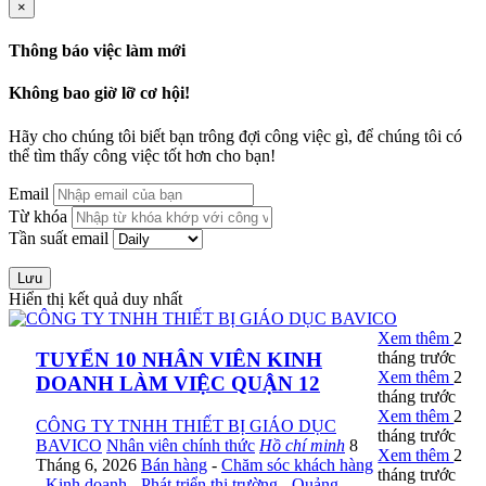
×
Thông báo việc làm mới
Không bao giờ lỡ cơ hội!
Hãy cho chúng tôi biết bạn trông đợi công việc gì, để chúng tôi có
thể tìm thấy công việc tốt hơn cho bạn!
Email
Từ khóa
Tần suất email
Lưu
Hiển thị kết quả duy nhất
Xem thêm
2
tháng trước
TUYỂN 10 NHÂN VIÊN KINH
Xem thêm
2
DOANH LÀM VIỆC QUẬN 12
tháng trước
Xem thêm
2
CÔNG TY TNHH THIẾT BỊ GIÁO DỤC
tháng trước
BAVICO
Nhân viên chính thức
Hồ chí minh
8
Xem thêm
2
Tháng 6, 2026
Bán hàng
-
Chăm sóc khách hàng
tháng trước
-
Kinh doanh
-
Phát triển thị trường
-
Quảng