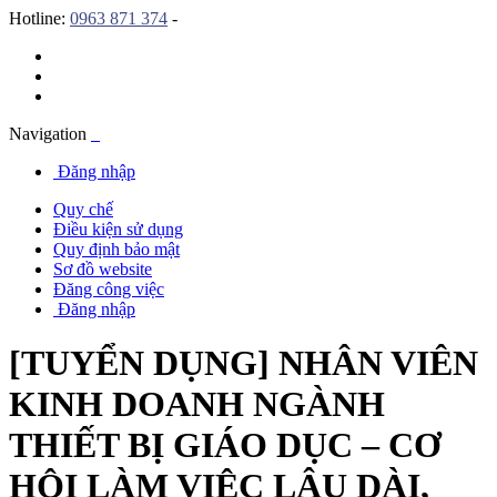
Hotline:
0963 871 374
-
Navigation
Đăng nhập
Quy chế
Điều kiện sử dụng
Quy định bảo mật
Sơ đồ website
Đăng công việc
Đăng nhập
[TUYỂN DỤNG] NHÂN VIÊN
KINH DOANH NGÀNH
THIẾT BỊ GIÁO DỤC – CƠ
HỘI LÀM VIỆC LÂU DÀI,