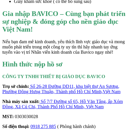
Giấy khám sức khoẻ ( có thể bổ sung sau)
Gia nhập BAVICO – Cùng bạn phát triển
sự nghiệp & đóng góp cho nền giáo dục
Việt Nam!
Nếu bạn đam mê kinh doanh, yêu thích lĩnh vực giáo dục và mong
muốn phát triển trong một công ty uy tín thì hãy nhanh tay ứng
tuyển vào vị trí Nhân viên kinh doanh của Bavico ngay nhé!
Hình thức nộp hồ sơ
CÔNG TY TNHH THIẾT BỊ GIÁO DỤC BAVICO
Trụ sở chính:
Số 26-28 Đường DD11, khu biệt thự An Sương,
Phường Đông Hưng Thuận, Thành phố Hồ Chí Minh,Việt Nam
Nhà máy sản xuất:
Số 7/7 Đường số 65, Hồ Văn Tắng, ấp Xóm
Đồng, Xã Củ Chi, Thành Phố Hồ Chí Minh, Việt Nam
MST:
0303030028
Số điện thoại:
0918 275 885
( Phòng hành chánh)