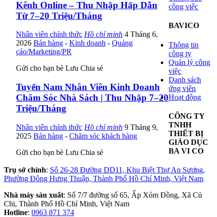
Kênh Online – Thu Nhập Hấp Dẫn
công việc
Từ 7–20 Triệu/Tháng
BAVICO
Nhân viên chính thức
Hồ chí minh
4 Tháng 6,
2026
Bán hàng
-
Kinh doanh
-
Quảng
Thông tin
cáo/Marketing/PR
công ty
Quản lý công
Gửi cho bạn bè
Lưu
Chia sẻ
việc
Danh sách
Tuyển Nam Nhân Viên Kinh Doanh
ứng viên
Chăm Sóc Nhà Sách | Thu Nhập 7–20
Hoạt động
Triệu/Tháng
CÔNG TY
TNHH
Nhân viên chính thức
Hồ chí minh
9 Tháng 9,
THIẾT BỊ
2025
Bán hàng
-
Chăm sóc khách hàng
GIÁO DỤC
BA VI CO
Gửi cho bạn bè
Lưu
Chia sẻ
Trụ sở chính
:
Số 26-28 Đường DD11, Khu Biệt Thự An Sương,
Phường Đông Hưng Thuận, Thành Phố Hồ Chí Minh, Việt Nam
Nhà máy sản xuất
: Số 7/7 đường số 65, Ấp Xóm Đồng, Xã Củ
Chi, Thành Phố Hồ Chí Minh, Việt Nam
Hotline
:
0963 871 374