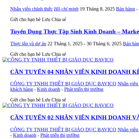
Nhân viên chính thức
Hồ chí minh
19 Tháng 8, 2025
Bán hàng
-
Gửi cho bạn bè
Lưu
Chia sẻ
Tuyển Dụng Thực Tập Sinh Kinh Doanh – Market
Thực tập và dự án
22 Tháng 1, 2025
- 30 Tháng 6, 2025
Bán hà
Gửi cho bạn bè
Lưu
Chia sẻ
CẦN TUYỂN 04 NHÂN VIÊN KINH DOANH 
CÔNG TY TNHH THIẾT BỊ GIÁO DỤC BAVICO
Nhân viên 
khách hàng
-
Kinh doanh
-
Phát triển thị trường
Gửi cho bạn bè
Lưu
Chia sẻ
CẦN TUYỂN 02 NHÂN VIÊN KINH DOANH V
CÔNG TY TNHH THIẾT BỊ GIÁO DỤC BAVICO
Nhân viên 
-
Kinh doanh
-
Phát triển thị trường