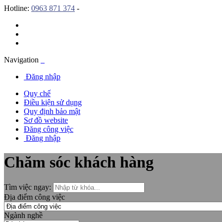
Hotline:
0963 871 374
-
Navigation
Đăng nhập
Quy chế
Điều kiện sử dụng
Quy định bảo mật
Sơ đồ website
Đăng công việc
Đăng nhập
Chăm sóc khách hàng
Tìm việc ngay:
Địa điểm công việc
Ngành nghề