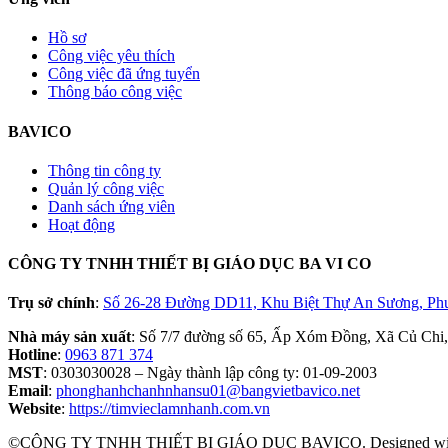
Hồ sơ
Công việc yêu thích
Công việc đã ứng tuyển
Thông báo công việc
BAVICO
Thông tin công ty
Quản lý công việc
Danh sách ứng viên
Hoạt động
CÔNG TY TNHH THIẾT BỊ GIÁO DỤC BA VI CO
Trụ sở chính
:
Số 26-28 Đường DD11, Khu Biệt Thự An Sương, Ph
Nhà máy sản xuất
: Số 7/7 đường số 65, Ấp Xóm Đồng, Xã Củ Chi
Hotline
:
0963 871 374
MST
: 0303030028 – Ngày thành lập công ty: 01-09-2003
Email
:
phonghanhchanhnhansu01@bangvietbavico.net
Website
:
https://timvieclamnhanh.com.vn
©CÔNG TY TNHH THIẾT BỊ GIÁO DỤC BAVICO. Designed w