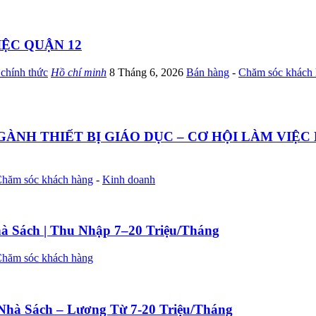
IỆC QUẬN 12
chính thức
Hồ chí minh
8 Tháng 6, 2026
Bán hàng
-
Chăm sóc khách
ÀNH THIẾT BỊ GIÁO DỤC – CƠ HỘI LÀM VIỆC 
hăm sóc khách hàng
-
Kinh doanh
 Sách | Thu Nhập 7–20 Triệu/Tháng
hăm sóc khách hàng
hà Sách – Lương Từ 7-20 Triệu/Tháng