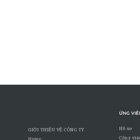
ỨNG VIÊ
Hồ sơ
GIỚI THIỆU VỀ CÔNG TY
Công việ
Home