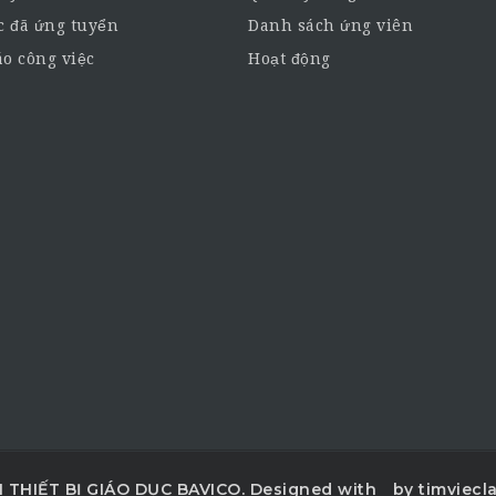
c đã ứng tuyển
Danh sách ứng viên
o công việc
Hoạt động
THIẾT BỊ GIÁO DỤC BAVICO. Designed with
by timviec