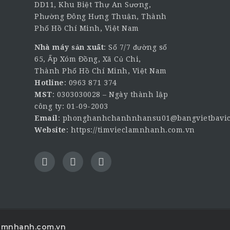
DD11, Khu Biệt Thự An Sương,
Phường Đông Hưng Thuận, Thành
Phố Hồ Chí Minh, Việt Nam
Nhà máy sản xuất
: Số 7/7 đường số
65, Ấp Xóm Đồng, Xã Củ Chi,
Thành Phố Hồ Chí Minh, Việt Nam
Hotline
:
0963 871 374
MST
: 0303030028 – Ngày thành lập
công ty: 01-09-2003
Email
:
phonghanhchanhnhansu01@bangvietbavic
Website
:
https://timvieclamnhanh.com.vn
lamnhanh.com.vn