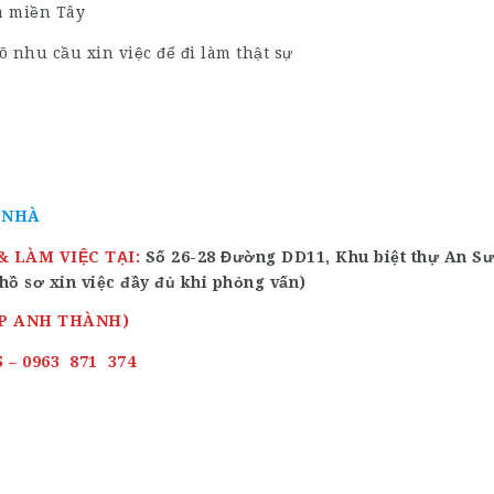
à miền Tây
õ nhu cầu xin việc để đi làm thật sự
 NHÀ
 LÀM VIỆC TẠI:
Số 26-28 Đường DD11, Khu biệt thự An S
ồ sơ xin việc đầy đủ khi phỏng vấn)
ẶP ANH THÀNH)
5 – 0963 871 374