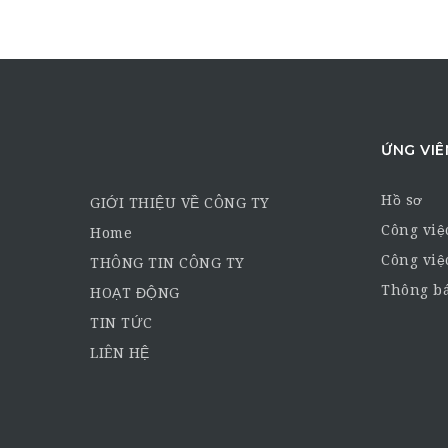
ỨNG VIÊ
Hồ sơ
GIỚI THIỆU VỀ CÔNG TY
Công việ
Home
Công việ
THÔNG TIN CÔNG TY
Thông bá
HOẠT ĐỘNG
TIN TỨC
LIÊN HỆ