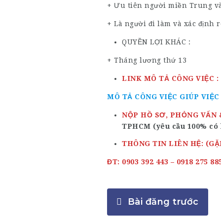
+ Ưu tiên người miền Trung v
+ Là người đi làm và xác định r
QUYỀN LỢI KHÁC :
+ Tháng lương thứ 13
LINK MÔ TẢ CÔNG VIỆC :
MÔ TẢ CÔNG VIỆC GIÚP VIỆC
NỘP HỒ SƠ, PHỎNG VẤN &
TPHCM (yêu cầu 100% có h
THÔNG TIN LIÊN HỆ: (G
ĐT: 0903 392 443 – 0918 275 88
Bài đăng trước