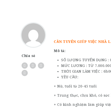
CẦN TUYỂN GIÚP VIỆC NHÀ L
Mô tả:
Chia sẻ
SỐ LƯỢNG TUYỂN DỤNG : 
MỨC LƯƠNG : TỪ 7.000.000
THỜI GIAN LÀM VIỆC : 6h00
YÊU CẦU:
+ Nữ, tuổi từ 20-45 tuổi
+ Trung thực, chịu khó, có sức 
+ Có kinh nghiệm làm giúp việc