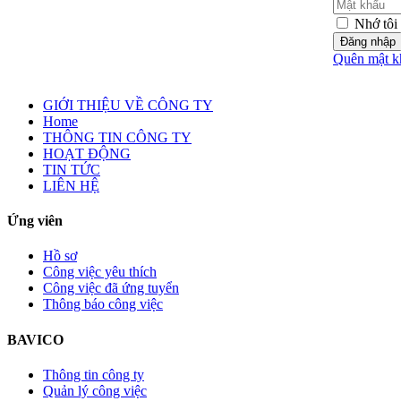
Nhớ tôi
Đăng nhập
Quên mật k
GIỚI THIỆU VỀ CÔNG TY
Home
THÔNG TIN CÔNG TY
HOẠT ĐỘNG
TIN TỨC
LIÊN HỆ
Ứng viên
Hồ sơ
Công việc yêu thích
Công việc đã ứng tuyển
Thông báo công việc
BAVICO
Thông tin công ty
Quản lý công việc