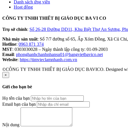
Danh sách ứng viên
Hoạt động
CÔNG TY TNHH THIẾT BỊ GIÁO DỤC BA VI CO
Trụ sở chính
:
Số 26-28 Đường DD11, Khu Biệt Thự An Sương, Ph
Nhà máy sản xuất
: Số 7/7 đường số 65, Ấp Xóm Đồng, Xã Củ Chi
Hotline
:
0963 871 374
MST
: 0303030028 – Ngày thành lập công ty: 01-09-2003
Email
:
phonghanhchanhnhansu01@bangvietbavico.net
Website
:
https://timvieclamnhanh.com.vn
©CÔNG TY TNHH THIẾT BỊ GIÁO DỤC BAVICO. Designed w
×
Gửi cho bạn bè
Họ tên của bạn
Email bạn của bạn
Nội dung