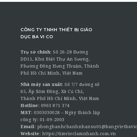
CÔNG TY TNHH THIẾT BỊ GIÁO
DỤC BA VI CO
Trụ sở chính
:
Số 26-28 Đường
DD11, Khu Biệt Thự An Sương,
Phường Đông Hưng Thuận, Thành
Phố Hồ Chí Minh, Việt Nam
Nhà máy sản xuất
: Số 7/7 đường số
65, Ấp Xóm Đồng, Xã Củ Chi,
Thành Phố Hồ Chí Minh, Việt Nam
Hotline
:
0963 871 374
MST
: 0303030028 – Ngày thành lập
công ty: 01-09-2003
Email
:
phonghanhchanhnhansu01@bangvietbavic
Website
:
https://timvieclamnhanh.com.vn