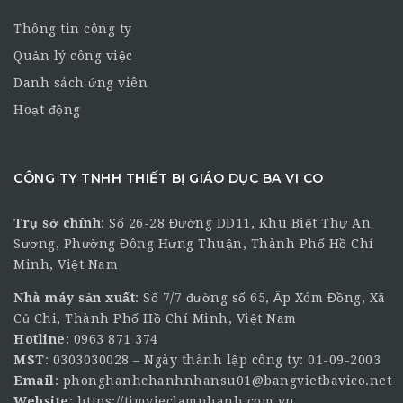
Thông tin công ty
Quản lý công việc
Danh sách ứng viên
Hoạt động
CÔNG TY TNHH THIẾT BỊ GIÁO DỤC BA VI CO
Trụ sở chính
:
Số 26-28 Đường DD11, Khu Biệt Thự An
Sương, Phường Đông Hưng Thuận, Thành Phố Hồ Chí
Minh, Việt Nam
Nhà máy sản xuất
: Số 7/7 đường số 65, Ấp Xóm Đồng, Xã
Củ Chi, Thành Phố Hồ Chí Minh, Việt Nam
Hotline
:
0963 871 374
MST
: 0303030028 – Ngày thành lập công ty: 01-09-2003
Email
:
phonghanhchanhnhansu01@bangvietbavico.net
Website
:
https://timvieclamnhanh.com.vn